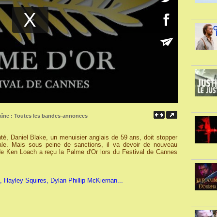
aîne :
Toutes les bandes-annonces
é, Daniel Blake, un menuisier anglais de 59 ans, doit stopper
ciale. Mais sous peine de sanctions, il va devoir de nouveau
 de Ken Loach a reçu la Palme d'Or lors du Festival de Cannes
 Hayley Squires, Dylan Phillip McKiernan...