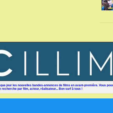
ue jour les nouvelles bandes-annonces de films en avant-première. Vous pouv
recherche par film, acteur, réalisateur... Bon surf à tous !