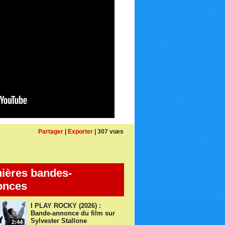
Partager
|
Exporter
| 307 vues
ières bandes-
onces
I PLAY ROCKY (2026) :
Bande-annonce du film sur
Sylvester Stallone
2:44