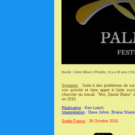
Durée : 1min 56sec | Postée : Il y a 10 ans | Ch
Synopsis
: Suite à des problèmes de sant
son activité et faire appel à l'aide so
chercher du travail. "Moi, Daniel Blake"
en 2016.
Réalisation
: Ken Loach.
Interprétation
: Dave Johns, Briana Shann,
Sortie France
: 26 Octobre 2016...