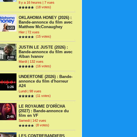
Il y a 16 heures | 7 vues
(18 votes)
OKLAHOMA HONEY (2026) :
Bande-annonce du film avec
Matthew McConaughey
1:23
Hier | 72 vues
(15 votes)
JUSTIN LE JUSTE (2026) :
Bande-annonce du film avec
Alban Ivanov
2:00
Mardi | 132 vues
(16 votes)
UNDERTONE (2026) : Bande-
annonce du film d'horreur
A24
1:26
Lundi | 98 vues
(11 votes)
LE ROYAUME D'ORÏCHA
(2027) : Bande-annonce du
film en VF
2:46
Samedi | 142 vues
(8 votes)
LES CONTREBANDIERS