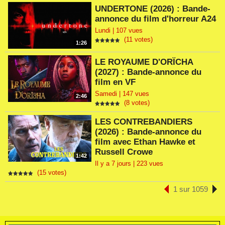
UNDERTONE (2026) : Bande-
annonce du film d'horreur A24
Lundi | 107 vues
(11 votes)
1:26
LE ROYAUME D'ORÏCHA
(2027) : Bande-annonce du
film en VF
Samedi | 147 vues
2:46
(8 votes)
LES CONTREBANDIERS
(2026) : Bande-annonce du
film avec Ethan Hawke et
Russell Crowe
1:42
Il y a 7 jours | 223 vues
(15 votes)
1 sur 1059