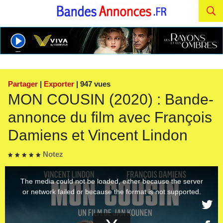
Partager
|
Exporter
| 947 vues
MON COUSIN (2020) : Bande-
annonce du film avec François
Damiens et Vincent Lindon
Notez