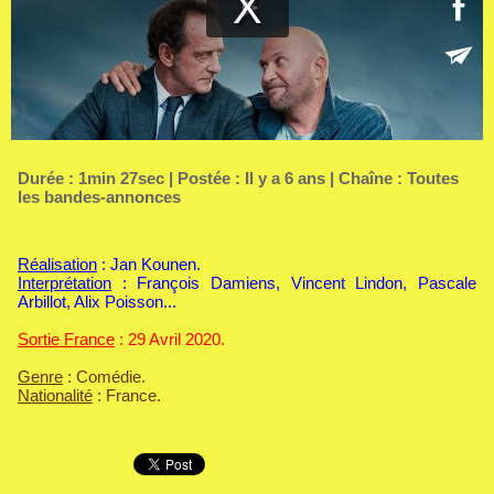
Durée : 1min 27sec | Postée : Il y a 6 ans | Chaîne :
Toutes
les bandes-annonces
Réalisation
: Jan Kounen.
Interprétation
: François Damiens, Vincent Lindon, Pascale
Arbillot, Alix Poisson...
Sortie France
: 29 Avril 2020.
Genre
: Comédie.
Nationalité
: France.