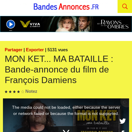
Partager
|
Exporter
| 5131 vues
MON KET... MA BATAILLE :
Bande-annonce du film de
François Damiens
Notez