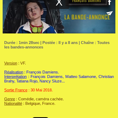
Durée : 1min 28sec | Postée : Il y a 8 ans | Chaîne :
Toutes
les bandes-annonces
Version
: VF.
Réalisation
: François Damiens.
Interprétation
: François Damiens, Matteo Salamone, Christian
Brahy, Tatiana Rojo, Nancy Sluze...
Sortie France
: 30 Mai 2018.
Genre
: Comédie, caméra cachée.
Nationalité
: Belgique, France.