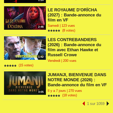
1:26
LE ROYAUME D'ORÏCHA
(2027) : Bande-annonce du
film en VF
Samedi | 123 vues
2:46
(8 votes)
LES CONTREBANDIERS
(2026) : Bande-annonce du
film avec Ethan Hawke et
Russell Crowe
1:42
Vendredi | 200 vues
(15 votes)
JUMANJI, BIENVENUE DANS
NOTRE MONDE (2026) :
Bande-annonce du film en VF
Il y a 7 jours | 270 vues
3:05
(18 votes)
1 sur 1059