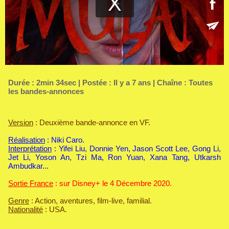
Durée : 2min 34sec | Postée : Il y a 7 ans | Chaîne :
Toutes
les bandes-annonces
Version
: Deuxième bande-annonce en VF.
Réalisation
: Niki Caro.
Interprétation
: Yifei Liu, Donnie Yen, Jason Scott Lee, Gong Li,
Jet Li, Yoson An, Tzi Ma, Ron Yuan, Xana Tang, Utkarsh
Ambudkar...
Sortie France
: sur Disney+ le 4 Décembre 2020.
Genre
: Action, aventures, film-live, familial.
Nationalité
: USA.