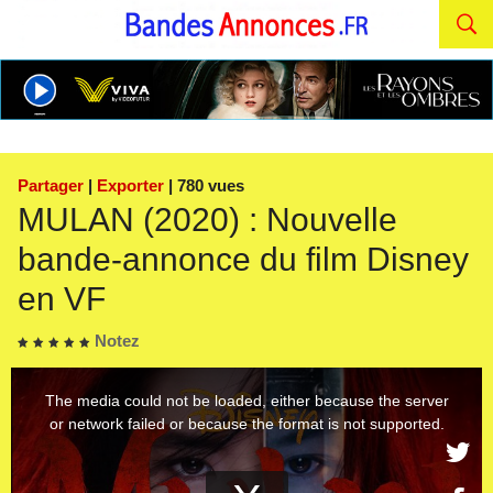
Partager
|
Exporter
| 780 vues
MULAN (2020) : Nouvelle
bande-annonce du film Disney
en VF
Notez