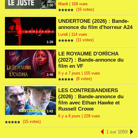
Mardi | 169 vues
2:00
(16 votes)
UNDERTONE (2026) : Bande-
annonce du film d'horreur A24
Lundi | 114 vues
(11 votes)
1:26
LE ROYAUME D'ORÏCHA
(2027) : Bande-annonce du
film en VF
Il y a 7 jours | 155 vues
2:46
(8 votes)
LES CONTREBANDIERS
(2026) : Bande-annonce du
film avec Ethan Hawke et
Russell Crowe
1:42
Il y a 8 jours | 229 vues
(15 votes)
1 sur 1059