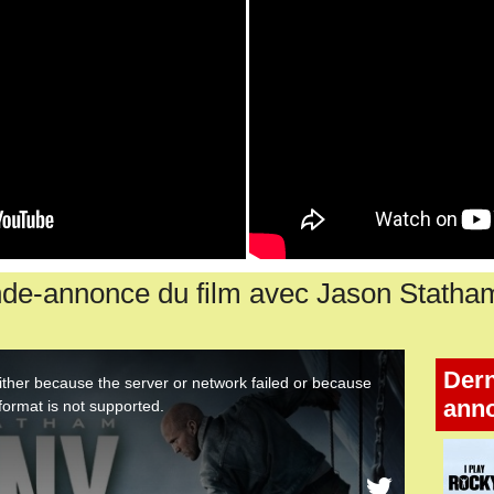
de-annonce du film avec Jason Statha
Dern
ann