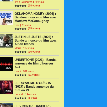
Il y a 23 heures | 29 vues
(18 votes)
OKLAHOMA HONEY (2026) :
Bande-annonce du film avec
Matthew McConaughey
1:23
Hier | 79 vues
(15 votes)
JUSTIN LE JUSTE (2026) :
Bande-annonce du film avec
Alban Ivanov
2:00
Mardi | 137 vues
(16 votes)
UNDERTONE (2026) : Bande-
annonce du film d'horreur
A24
1:26
Lundi | 101 vues
(11 votes)
LE ROYAUME D'ORÏCHA
(2027) : Bande-annonce du
film en VF
2:46
Samedi | 144 vues
(8 votes)
LES CONTREBANDIERS