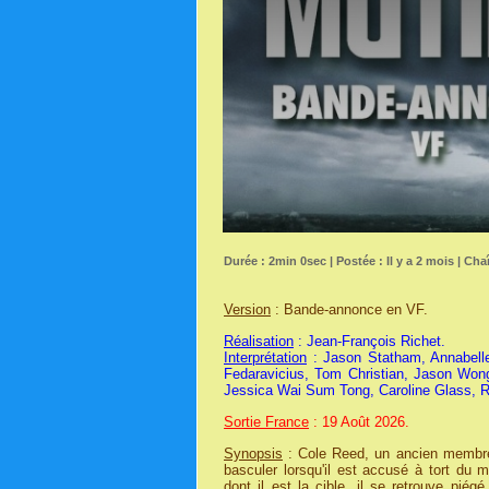
Durée : 2min 0sec | Postée : Il y a 2 mois | Cha
Version
: Bande-annonce en VF.
Réalisation
: Jean-François Richet.
Interprétation
: Jason Statham, Annabelle
Fedaravicius, Tom Christian, Jason Wong
Jessica Wai Sum Tong, Caroline Glass, R
Sortie France
: 19 Août 2026.
Synopsis
: Cole Reed, un ancien membre 
basculer lorsqu'il est accusé à tort du 
dont il est la cible, il se retrouve piég