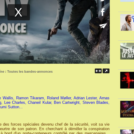
îne :
Toutes les bandes-annonces
 Wallis, Ramon Tikaram, Roland Møller, Adrian Lester, Arnas
, Lee Charles, Chaneil Kular, Ben Cartwright, Steven Blades,
umi Sutton...
des forces spéciales devenu chef de la sécurité, voit sa vie
meurtre de son patron. En cherchant à démêler la conspiration
é à bord d'un porte-conteneurs contrôlé par des mercenaires...