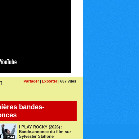
m
Partager
|
Exporter
| 687 vues
ières bandes-
onces
I PLAY ROCKY (2026) :
Bande-annonce du film sur
Sylvester Stallone
2:44