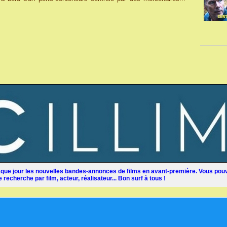
ue jour les nouvelles bandes-annonces de films en avant-première. Vous pouv
recherche par film, acteur, réalisateur... Bon surf à tous !