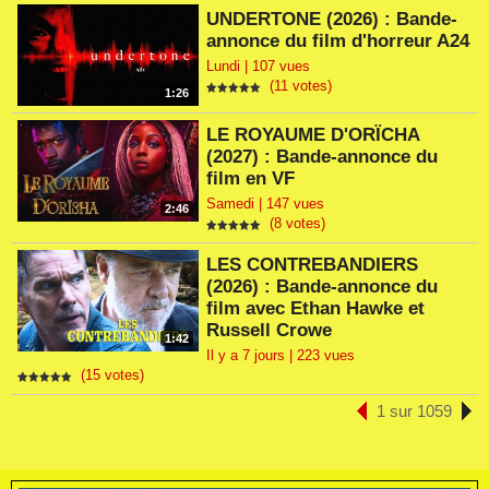
UNDERTONE (2026) : Bande-
annonce du film d'horreur A24
Lundi | 107 vues
(11 votes)
1:26
LE ROYAUME D'ORÏCHA
(2027) : Bande-annonce du
film en VF
Samedi | 147 vues
2:46
(8 votes)
LES CONTREBANDIERS
(2026) : Bande-annonce du
film avec Ethan Hawke et
Russell Crowe
1:42
Il y a 7 jours | 223 vues
(15 votes)
1 sur 1059