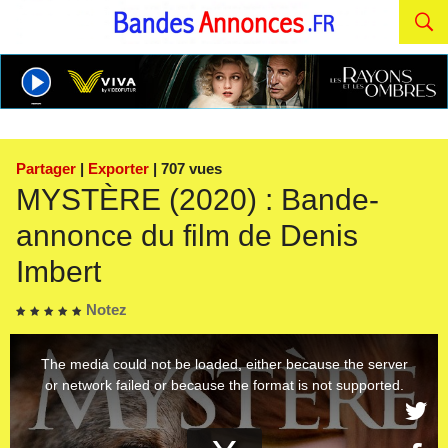
Partager
|
Exporter
| 707 vues
MYSTÈRE (2020) : Bande-
annonce du film de Denis
Imbert
Notez