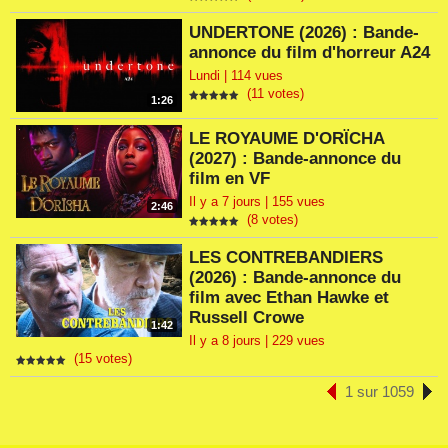
UNDERTONE (2026) : Bande-
annonce du film d'horreur A24
Lundi | 114 vues
(11 votes)
1:26
LE ROYAUME D'ORÏCHA
(2027) : Bande-annonce du
film en VF
Il y a 7 jours | 155 vues
2:46
(8 votes)
LES CONTREBANDIERS
(2026) : Bande-annonce du
film avec Ethan Hawke et
Russell Crowe
1:42
Il y a 8 jours | 229 vues
(15 votes)
1 sur 1059