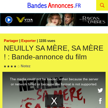
Partager
|
Exporter
| 1155 vues
NEUILLY SA MÈRE, SA MÈRE
! : Bande-annonce du film
Notez