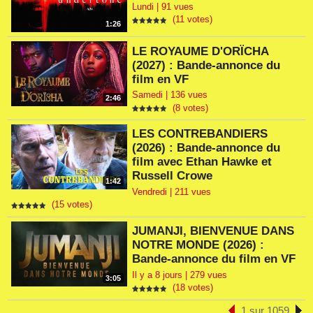
Lundi | 91 vues
(11 votes)
1:26
LE ROYAUME D'ORÏCHA
(2027) : Bande-annonce du
film en VF
Samedi | 136 vues
2:46
(8 votes)
LES CONTREBANDIERS
(2026) : Bande-annonce du
film avec Ethan Hawke et
Russell Crowe
1:42
Vendredi | 211 vues
(15 votes)
JUMANJI, BIENVENUE DANS
NOTRE MONDE (2026) :
Bande-annonce du film en VF
Il y a 8 jours | 279 vues
3:05
(18 votes)
1 sur 1059