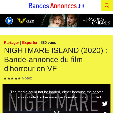
Partager
|
Exporter
| 830 vues
NIGHTMARE ISLAND (2020) :
Bande-annonce du film
d'horreur en VF
Notez