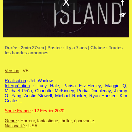
Durée : 2min 27sec | Postée : Il y a 7 ans | Chaîne :
Toutes
les bandes-annonces
Version
: VF.
Réalisation
: Jeff Wadlow.
Interprétation
: Lucy Hale, Parisa Fitz-Henley, Maggie Q,
Michael Peña, Charlotte McKinney, Portia Doubleday, Jimmy
O. Yang, Austin Stowell, Michael Rooker, Ryan Hansen, Kim
Coates...
Sortie France
: 12 Février 2020.
Genre
: Horreur, fantastique, thriller, épouvante.
Nationalité
: USA.