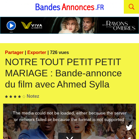
Partager
|
Exporter
| 726 vues
NOTRE TOUT PETIT PETIT
MARIAGE : Bande-annonce
du film avec Ahmed Sylla
Notez