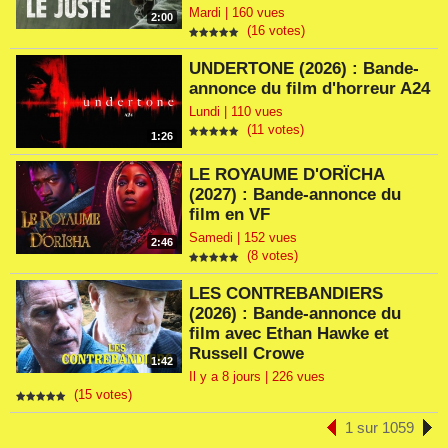
Mardi | 160 vues
2:00
(16 votes)
UNDERTONE (2026) : Bande-
annonce du film d'horreur A24
Lundi | 110 vues
(11 votes)
1:26
LE ROYAUME D'ORÏCHA
(2027) : Bande-annonce du
film en VF
Samedi | 152 vues
2:46
(8 votes)
LES CONTREBANDIERS
(2026) : Bande-annonce du
film avec Ethan Hawke et
Russell Crowe
1:42
Il y a 8 jours | 226 vues
(15 votes)
1 sur 1059