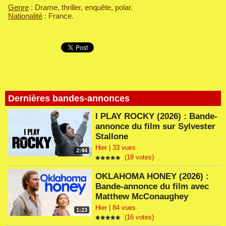
Genre
: Drame, thriller, enquête, polar.
Nationalité
: France.
Dernières bandes-annonces
I PLAY ROCKY (2026) : Bande-
annonce du film sur Sylvester
Stallone
Hier | 33 vues
2:44
(18 votes)
OKLAHOMA HONEY (2026) :
Bande-annonce du film avec
Matthew McConaughey
Hier | 84 vues
1:23
(16 votes)