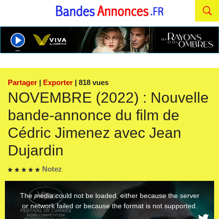
Partager
|
Exporter
| 818 vues
NOVEMBRE (2022) : Nouvelle
bande-annonce du film de
Cédric Jimenez avec Jean
Dujardin
Notez