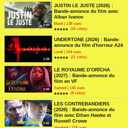
JUSTIN LE JUSTE (2026) :
Bande-annonce du film avec
Alban Ivanov
Mardi | 138 vues
2:00
(16 votes)
UNDERTONE (2026) : Bande-
annonce du film d'horreur A24
Lundi | 104 vues
(11 votes)
1:26
LE ROYAUME D'ORÏCHA
(2027) : Bande-annonce du
film en VF
Samedi | 145 vues
2:46
(8 votes)
LES CONTREBANDIERS
(2026) : Bande-annonce du
film avec Ethan Hawke et
Russell Crowe
1:42
Vendredi | 218 vues