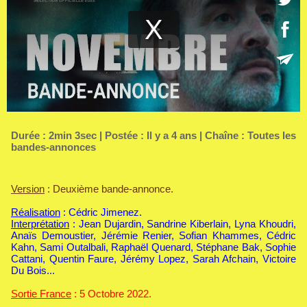
Durée : 2min 3sec | Postée : Il y a 4 ans | Chaîne :
Toutes les
bandes-annonces
Version
: Deuxième bande-annonce.
Réalisation
: Cédric Jimenez.
Interprétation
: Jean Dujardin, Sandrine Kiberlain, Lyna Khoudri,
Anaïs Demoustier, Jérémie Renier, Sofian Khammes, Cédric
Kahn, Sami Outalbali, Raphaël Quenard, Stéphane Bak, Sophie
Cattani, Quentin Faure, Jérémy Lopez, Sarah Afchain, Victoire
Du Bois...
Sortie France
: 5 Octobre 2022.