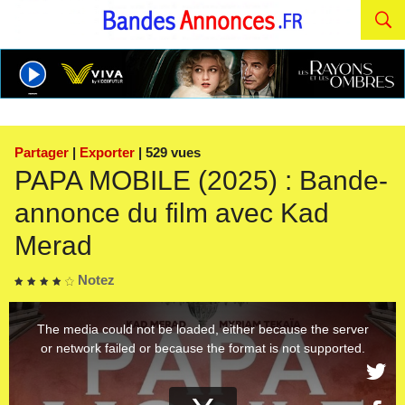
Partager
|
Exporter
| 529 vues
PAPA MOBILE (2025) : Bande-
annonce du film avec Kad
Merad
Notez