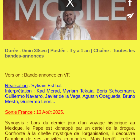
Durée : 0min 33sec | Postée : Il y a 1 an | Chaîne :
Toutes les
bandes-annonces
Version
: Bande-annonce en VF.
Réalisation
: Sylvain Estibal.
Interprétation
: Kad Merad, Myriam Tekaïa, Boris Schoemann,
Guillermo Navarro, Javier de la Vega, Agustin Ocegueda, Bruno
Mestri, Guillermo Leon...
Sortie France
: 13 Août 2025.
Synopsis
: Lors du dernier jour d'un voyage historique au
Mexique, le Pape est kidnappé par un cartel de la drogue.
Confronté à la cheffe mystique de l'organisation, il découvre
l'ampleur de ses activités criminelles. Mais bientôt, celle-ci