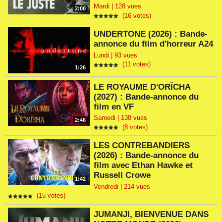
Mardi | 128 vues
2:00
(16 votes)
UNDERTONE (2026) : Bande-
annonce du film d'horreur A24
Lundi | 93 vues
(11 votes)
1:26
LE ROYAUME D'ORÏCHA
(2027) : Bande-annonce du
film en VF
Samedi | 138 vues
2:46
(8 votes)
LES CONTREBANDIERS
(2026) : Bande-annonce du
film avec Ethan Hawke et
Russell Crowe
1:42
Vendredi | 214 vues
(15 votes)
JUMANJI, BIENVENUE DANS