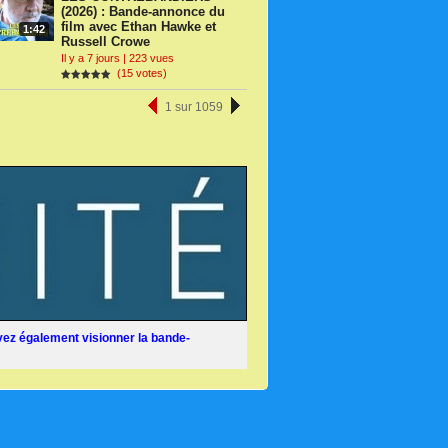
(2026) : Bande-annonce du
film avec Ethan Hawke et
1:42
Russell Crowe
Il y a 7 jours | 223 vues
(15 votes)
1 sur 1059
ez également visionner la bande-