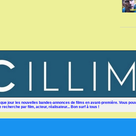
ue jour les nouvelles bandes-annonces de films en avant-première. Vous pouv
recherche par film, acteur, réalisateur... Bon surf à tous !