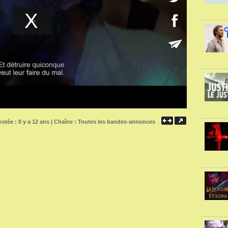
stée : Il y a 12 ans | Chaîne :
Toutes les bandes-annonces