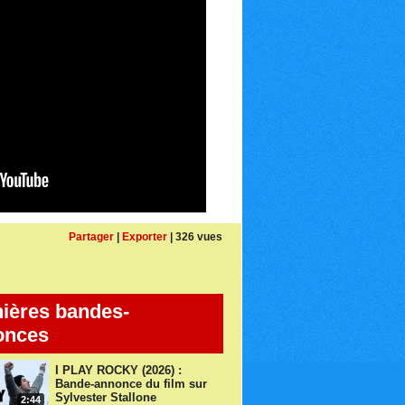
Partager
|
Exporter
| 326 vues
ières bandes-
onces
I PLAY ROCKY (2026) :
Bande-annonce du film sur
Sylvester Stallone
2:44