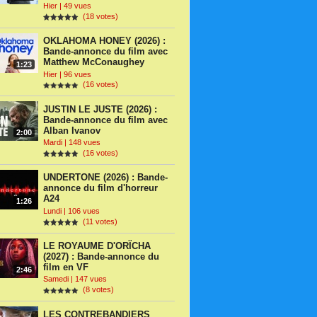
Hier | 49 vues
(18 votes)
OKLAHOMA HONEY (2026) :
Bande-annonce du film avec
Matthew McConaughey
1:23
Hier | 96 vues
(16 votes)
JUSTIN LE JUSTE (2026) :
Bande-annonce du film avec
Alban Ivanov
2:00
Mardi | 148 vues
(16 votes)
UNDERTONE (2026) : Bande-
annonce du film d'horreur
A24
1:26
Lundi | 106 vues
(11 votes)
LE ROYAUME D'ORÏCHA
(2027) : Bande-annonce du
film en VF
2:46
Samedi | 147 vues
(8 votes)
LES CONTREBANDIERS