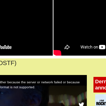
VOSTF)
Dern
ann