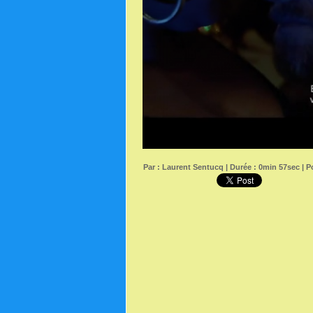
Par :
Laurent Sentucq
| Durée : 0min 57sec | Po