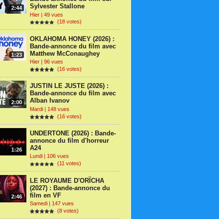
Sylvester Stallone
2:44
Hier | 49 vues
(18 votes)
OKLAHOMA HONEY (2026) :
Bande-annonce du film avec
Matthew McConaughey
1:23
Hier | 96 vues
(16 votes)
JUSTIN LE JUSTE (2026) :
Bande-annonce du film avec
Alban Ivanov
2:00
Mardi | 148 vues
(16 votes)
UNDERTONE (2026) : Bande-
annonce du film d'horreur
A24
1:26
Lundi | 106 vues
(11 votes)
LE ROYAUME D'ORÏCHA
(2027) : Bande-annonce du
film en VF
2:46
Samedi | 147 vues
(8 votes)