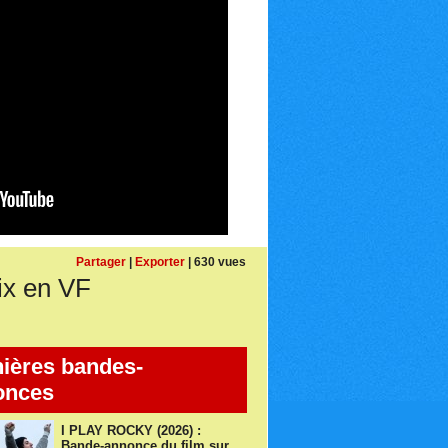
Partager
|
Exporter
| 630 vues
x en VF
ières bandes-
onces
I PLAY ROCKY (2026) :
Bande-annonce du film sur