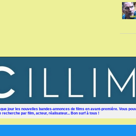
ue jour les nouvelles bandes-annonces de films en avant-première. Vous pouv
recherche par film, acteur, réalisateur... Bon surf à tous !