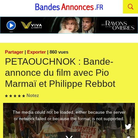
Partager
|
Exporter
| 860 vues
PETAOUCHNOK : Bande-
annonce du film avec Pio
Marmaï et Philippe Rebbot
Notez