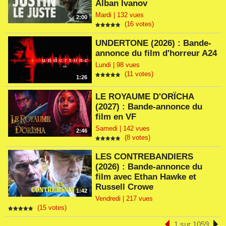
Alban Ivanov
Mardi | 132 vues
2:00
(16 votes)
UNDERTONE (2026) : Bande-
annonce du film d'horreur A24
Lundi | 98 vues
(11 votes)
1:26
LE ROYAUME D'ORÏCHA
(2027) : Bande-annonce du
film en VF
Samedi | 142 vues
2:46
(8 votes)
LES CONTREBANDIERS
(2026) : Bande-annonce du
film avec Ethan Hawke et
Russell Crowe
1:42
Vendredi | 217 vues
(15 votes)
1 sur 1059