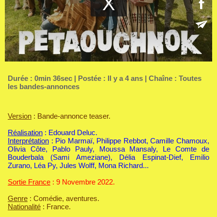
Durée : 0min 36sec | Postée : Il y a 4 ans | Chaîne :
Toutes
les bandes-annonces
Version
: Bande-annonce teaser.
Réalisation
: Edouard Deluc.
Interprétation
: Pio Marmaï, Philippe Rebbot, Camille Chamoux,
Olivia Côte, Pablo Pauly, Moussa Mansaly, Le Comte de
Bouderbala (Sami Ameziane), Délia Espinat-Dief, Emilio
Zurano, Léa Py, Jules Wolff, Mona Richard...
Sortie France
: 9 Novembre 2022.
Genre
: Comédie, aventures.
Nationalité
: France.