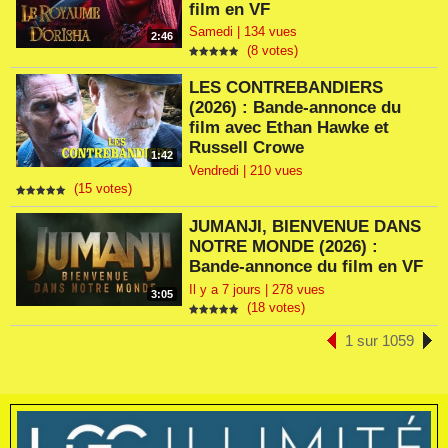
film en VF
Samedi | 134 vues
2:46
(8 votes)
LES CONTREBANDIERS
(2026) : Bande-annonce du
film avec Ethan Hawke et
Russell Crowe
1:42
Vendredi | 210 vues
(15 votes)
JUMANJI, BIENVENUE DANS
NOTRE MONDE (2026) :
Bande-annonce du film en VF
Il y a 7 jours | 278 vues
3:05
(18 votes)
1 sur 1059