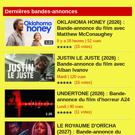
Dernières bandes-annonces
OKLAHOMA HONEY (2026) :
Bande-annonce du film avec
Matthew McConaughey
Il y a 18 heures | 52 vues
1:23
(15 votes)
JUSTIN LE JUSTE (2026) :
Bande-annonce du film avec
Alban Ivanov
Mardi | 120 vues
2:00
(16 votes)
UNDERTONE (2026) : Bande-
annonce du film d'horreur A24
Lundi | 90 vues
(11 votes)
1:26
LE ROYAUME D'ORÏCHA
(2027) : Bande-annonce du