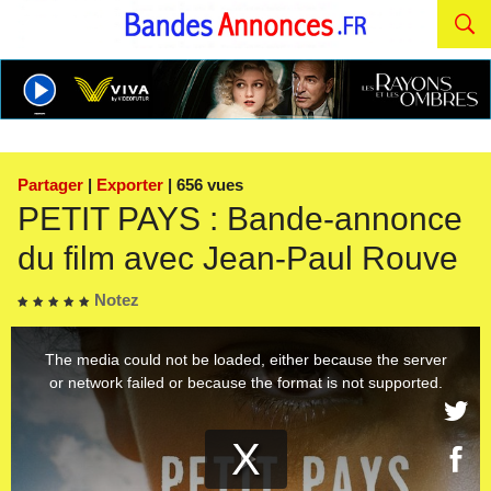
Partager
|
Exporter
| 656 vues
PETIT PAYS : Bande-annonce
du film avec Jean-Paul Rouve
Notez