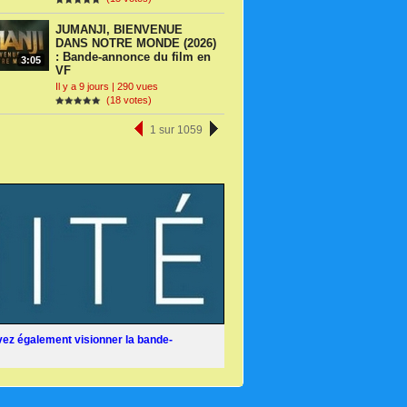
JUMANJI, BIENVENUE
DANS NOTRE MONDE (2026)
: Bande-annonce du film en
3:05
VF
Il y a 9 jours | 290 vues
(18 votes)
1 sur 1059
ez également visionner la bande-