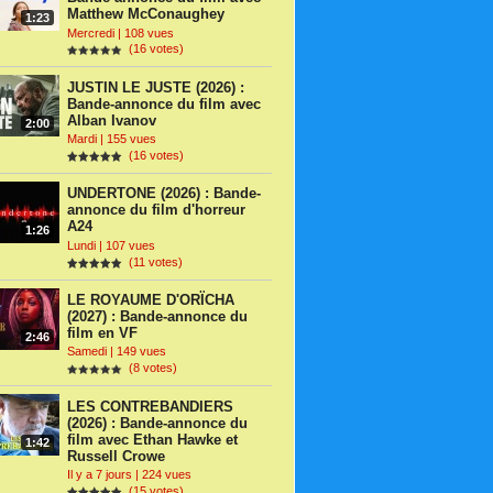
Matthew McConaughey
1:23
Mercredi | 108 vues
(16 votes)
JUSTIN LE JUSTE (2026) :
Bande-annonce du film avec
Alban Ivanov
2:00
Mardi | 155 vues
(16 votes)
UNDERTONE (2026) : Bande-
annonce du film d'horreur
A24
1:26
Lundi | 107 vues
(11 votes)
LE ROYAUME D'ORÏCHA
(2027) : Bande-annonce du
film en VF
2:46
Samedi | 149 vues
(8 votes)
LES CONTREBANDIERS
(2026) : Bande-annonce du
film avec Ethan Hawke et
1:42
Russell Crowe
Il y a 7 jours | 224 vues
(15 votes)