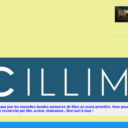
ue jour les nouvelles bandes-annonces de films en avant-première. Vous pouv
recherche par film, acteur, réalisateur... Bon surf à tous !