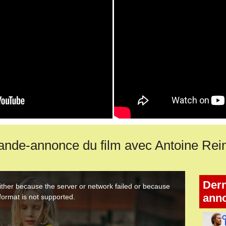
e-annonce du film avec Antoine Reinar
Dern
ann