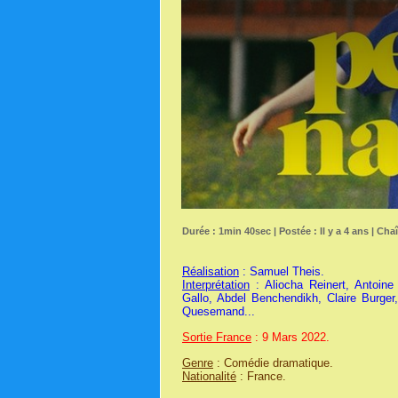
Durée : 1min 40sec | Postée : Il y a 4 ans | Cha
Réalisation
: Samuel Theis.
Interprétation
: Aliocha Reinert, Antoine 
Gallo, Abdel Benchendikh, Claire Burge
Quesemand...
Sortie France
: 9 Mars 2022.
Genre
: Comédie dramatique.
Nationalité
: France.