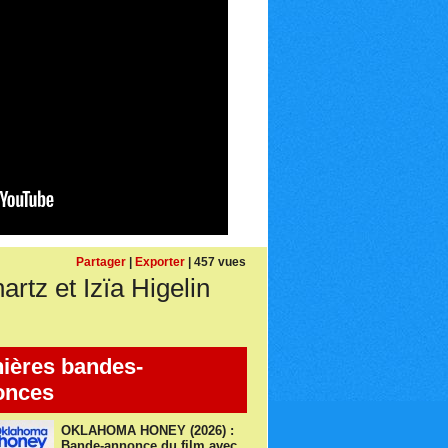
Partager
|
Exporter
| 457 vues
tz et Izïa Higelin
ières bandes-
onces
OKLAHOMA HONEY (2026) :
Bande-annonce du film avec