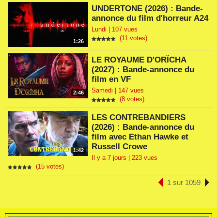
UNDERTONE (2026) : Bande-
annonce du film d'horreur A24
Lundi | 107 vues
(11 votes)
1:26
LE ROYAUME D'ORÏCHA
(2027) : Bande-annonce du
film en VF
Samedi | 147 vues
2:46
(8 votes)
LES CONTREBANDIERS
(2026) : Bande-annonce du
film avec Ethan Hawke et
Russell Crowe
1:42
Il y a 7 jours | 223 vues
(15 votes)
1 sur 1059