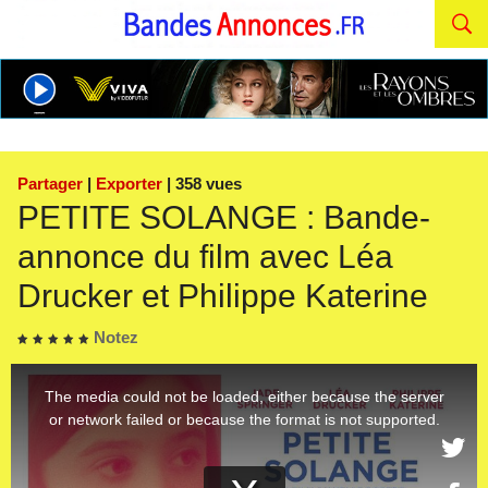
Partager
|
Exporter
| 358 vues
PETITE SOLANGE : Bande-
annonce du film avec Léa
Drucker et Philippe Katerine
Notez