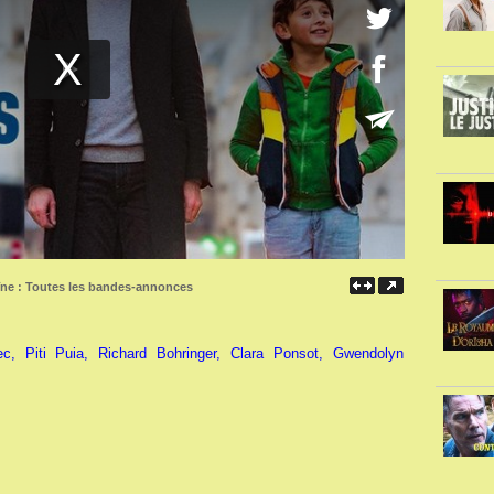
îne :
Toutes les bandes-annonces
, Piti Puia, Richard Bohringer, Clara Ponsot, Gwendolyn