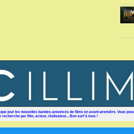
ue jour les nouvelles bandes-annonces de films en avant-première. Vous pouv
recherche par film, acteur, réalisateur... Bon surf à tous !