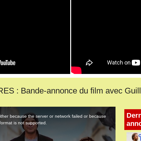
S : Bande-annonce du film avec Guil
Dern
ann