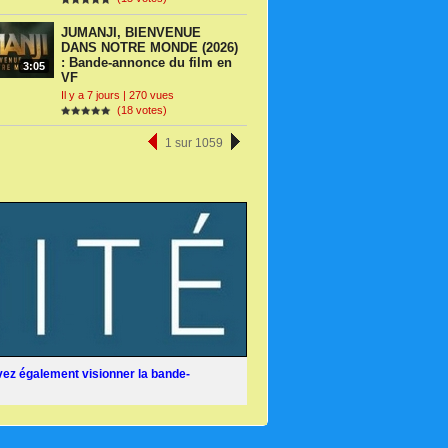
JUMANJI, BIENVENUE
DANS NOTRE MONDE (2026)
: Bande-annonce du film en
3:05
VF
Il y a 7 jours | 270 vues
(18 votes)
1 sur 1059
ez également visionner la bande-