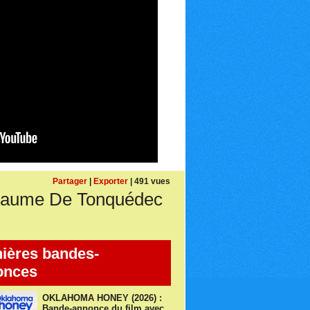
Partager
|
Exporter
| 491 vues
laume De Tonquédec
ières bandes-
onces
OKLAHOMA HONEY (2026) :
Bande-annonce du film avec