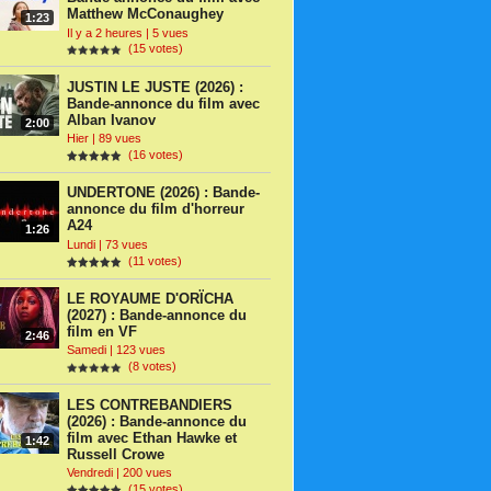
Matthew McConaughey
1:23
Il y a 2 heures | 5 vues
(15 votes)
JUSTIN LE JUSTE (2026) :
Bande-annonce du film avec
Alban Ivanov
2:00
Hier | 89 vues
(16 votes)
UNDERTONE (2026) : Bande-
annonce du film d'horreur
A24
1:26
Lundi | 73 vues
(11 votes)
LE ROYAUME D'ORÏCHA
(2027) : Bande-annonce du
film en VF
2:46
Samedi | 123 vues
(8 votes)
LES CONTREBANDIERS
(2026) : Bande-annonce du
film avec Ethan Hawke et
1:42
Russell Crowe
Vendredi | 200 vues
(15 votes)