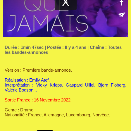
Durée : 1min 47sec | Postée : Il y a 4 ans | Chaîne :
Toutes
les bandes-annonces
Version
: Première bande-annonce.
Réalisation
: Emily Atef.
Interprétation
: Vicky Krieps, Gaspard Ulliel, Bjorn Floberg,
Valérie Bodson...
Sortie France
: 16 Novembre 2022.
Genre
: Drame.
Nationalité
: France, Allemagne, Luxembourg, Norvège.