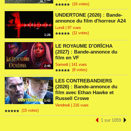
2:00
(16 votes)
UNDERTONE (2026) : Bande-
annonce du film d'horreur A24
Lundi | 97 vues
(11 votes)
1:26
LE ROYAUME D'ORÏCHA
(2027) : Bande-annonce du
film en VF
Samedi | 141 vues
2:46
(8 votes)
LES CONTREBANDIERS
(2026) : Bande-annonce du
film avec Ethan Hawke et
Russell Crowe
1:42
Vendredi | 216 vues
(15 votes)
1 sur 1059