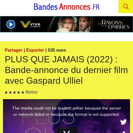
Partager
|
Exporter
| 535 vues
PLUS QUE JAMAIS (2022) :
Bande-annonce du dernier film
avec Gaspard Ulliel
Notez