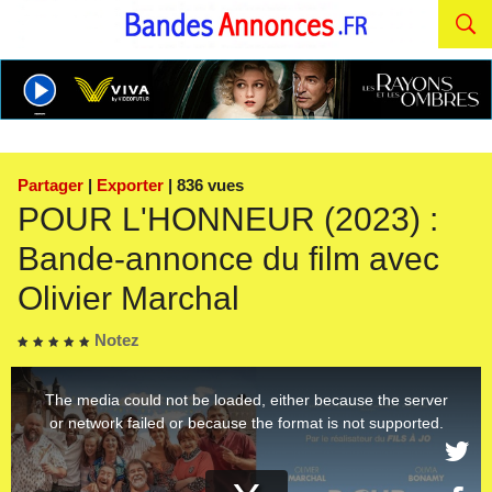
Partager
|
Exporter
| 836 vues
POUR L'HONNEUR (2023) :
Bande-annonce du film avec
Olivier Marchal
Notez