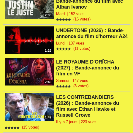
Bande-annonce du film avec
Alban Ivanov
Mardi | 152 vues
2:00
(16 votes)
UNDERTONE (2026) : Bande-
annonce du film d'horreur A24
Lundi | 107 vues
(11 votes)
1:26
LE ROYAUME D'ORÏCHA
(2027) : Bande-annonce du
film en VF
Samedi | 147 vues
2:46
(8 votes)
LES CONTREBANDIERS
(2026) : Bande-annonce du
film avec Ethan Hawke et
Russell Crowe
1:42
Il y a 7 jours | 223 vues
(15 votes)