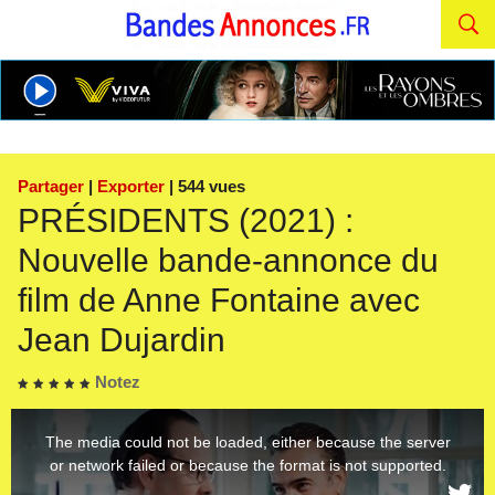
Partager
|
Exporter
| 544 vues
PRÉSIDENTS (2021) :
Nouvelle bande-annonce du
film de Anne Fontaine avec
Jean Dujardin
Notez