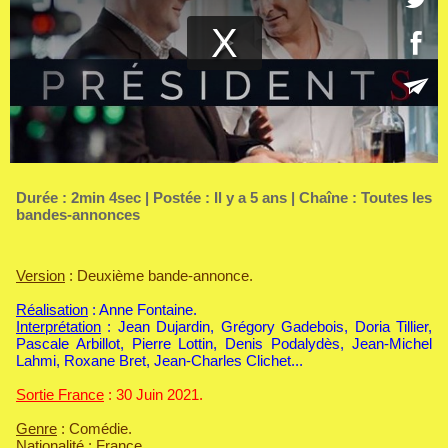
Durée : 2min 4sec | Postée : Il y a 5 ans | Chaîne :
Toutes les
bandes-annonces
Version
: Deuxième bande-annonce.
Réalisation
: Anne Fontaine.
Interprétation
: Jean Dujardin, Grégory Gadebois, Doria Tillier,
Pascale Arbillot, Pierre Lottin, Denis Podalydès, Jean-Michel
Lahmi, Roxane Bret, Jean-Charles Clichet...
Sortie France
: 30 Juin 2021.
Genre
: Comédie.
Nationalité
: France.