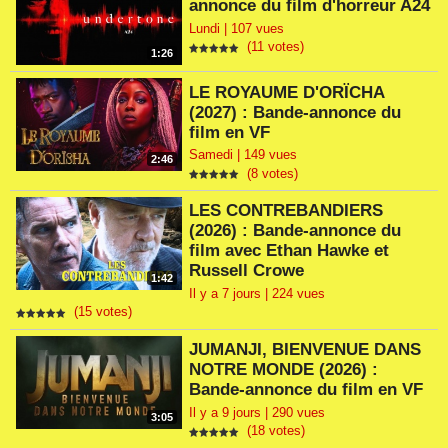
annonce du film d'horreur A24
Lundi | 107 vues
(11 votes)
1:26
LE ROYAUME D'ORÏCHA
(2027) : Bande-annonce du
film en VF
Samedi | 149 vues
2:46
(8 votes)
LES CONTREBANDIERS
(2026) : Bande-annonce du
film avec Ethan Hawke et
Russell Crowe
1:42
Il y a 7 jours | 224 vues
(15 votes)
JUMANJI, BIENVENUE DANS
NOTRE MONDE (2026) :
Bande-annonce du film en VF
Il y a 9 jours | 290 vues
3:05
(18 votes)