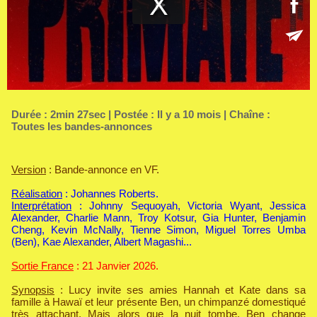
Durée : 2min 27sec | Postée : Il y a 10 mois | Chaîne :
Toutes les bandes-annonces
Version
: Bande-annonce en VF.
Réalisation
: Johannes Roberts.
Interprétation
: Johnny Sequoyah, Victoria Wyant, Jessica
Alexander, Charlie Mann, Troy Kotsur, Gia Hunter, Benjamin
Cheng, Kevin McNally, Tienne Simon, Miguel Torres Umba
(Ben), Kae Alexander, Albert Magashi...
Sortie France
: 21 Janvier 2026.
Synopsis
: Lucy invite ses amies Hannah et Kate dans sa
famille à Hawaï et leur présente Ben, un chimpanzé domestiqué
très attachant. Mais alors que la nuit tombe, Ben change