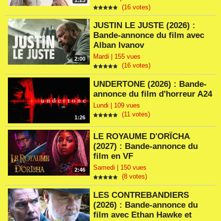
1:23
(16 votes)
JUSTIN LE JUSTE (2026) :
Bande-annonce du film avec
Alban Ivanov
Mardi | 155 vues
2:00
(16 votes)
UNDERTONE (2026) : Bande-
annonce du film d'horreur A24
Lundi | 109 vues
(11 votes)
1:26
LE ROYAUME D'ORÏCHA
(2027) : Bande-annonce du
film en VF
Samedi | 150 vues
2:46
(8 votes)
LES CONTREBANDIERS
(2026) : Bande-annonce du
film avec Ethan Hawke et