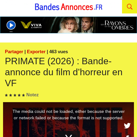
Partager
|
Exporter
| 463 vues
PRIMATE (2026) : Bande-
annonce du film d'horreur en
VF
Notez