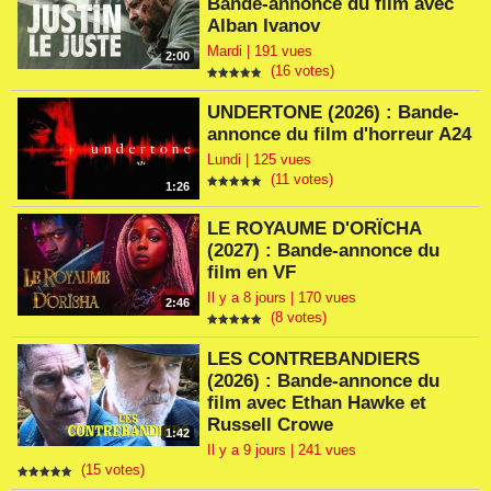
Bande-annonce du film avec
Alban Ivanov
Mardi | 191 vues
2:00
(16 votes)
UNDERTONE (2026) : Bande-
annonce du film d'horreur A24
Lundi | 125 vues
(11 votes)
1:26
LE ROYAUME D'ORÏCHA
(2027) : Bande-annonce du
film en VF
Il y a 8 jours | 170 vues
2:46
(8 votes)
LES CONTREBANDIERS
(2026) : Bande-annonce du
film avec Ethan Hawke et
Russell Crowe
1:42
Il y a 9 jours | 241 vues
(15 votes)