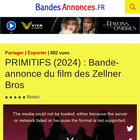
Partager
|
Exporter
| 602 vues
PRIMITIFS (2024) : Bande-
annonce du film des Zellner
Bros
Notez