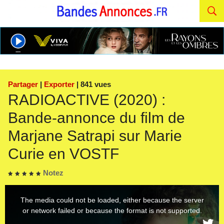
Partager
|
Exporter
| 841 vues
RADIOACTIVE (2020) :
Bande-annonce du film de
Marjane Satrapi sur Marie
Curie en VOSTF
Notez