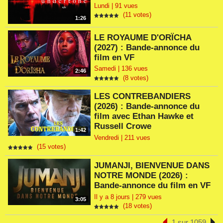
Lundi | 91 vues
(11 votes)
1:26
LE ROYAUME D'ORÏCHA
(2027) : Bande-annonce du
film en VF
Samedi | 136 vues
2:46
(8 votes)
LES CONTREBANDIERS
(2026) : Bande-annonce du
film avec Ethan Hawke et
Russell Crowe
1:42
Vendredi | 211 vues
(15 votes)
JUMANJI, BIENVENUE DANS
NOTRE MONDE (2026) :
Bande-annonce du film en VF
Il y a 8 jours | 279 vues
3:05
(18 votes)
1 sur 1059