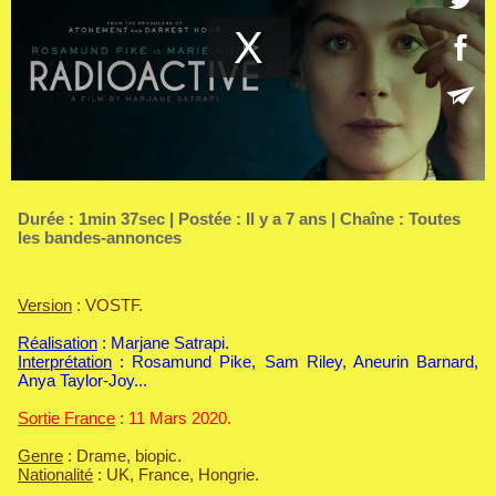
Durée : 1min 37sec | Postée : Il y a 7 ans | Chaîne :
Toutes
les bandes-annonces
Version
: VOSTF.
Réalisation
: Marjane Satrapi.
Interprétation
: Rosamund Pike, Sam Riley, Aneurin Barnard,
Anya Taylor-Joy...
Sortie France
: 11 Mars 2020.
Genre
: Drame, biopic.
Nationalité
: UK, France, Hongrie.