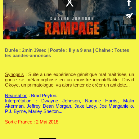
Durée : 2min 19sec | Postée : Il y a 9 ans | Chaîne :
Toutes
les bandes-annonces
Synopsis
: Suite à une expérience génétique mal maîtrisée, un
gorille se métamorphose en un monstre incontrôlable. David
Okoye, un primatologue, va alors tenter de créer un antidote...
Réalisation
: Brad Peyton.
Interprétation
: Dwayne Johnson, Naomie Harris, Malin
Akerman, Jeffrey Dean Morgan, Jake Lacy, Joe Manganiello,
P.J. Byrne, Marley Shelton...
Sortie France
: 2 Mai 2018.