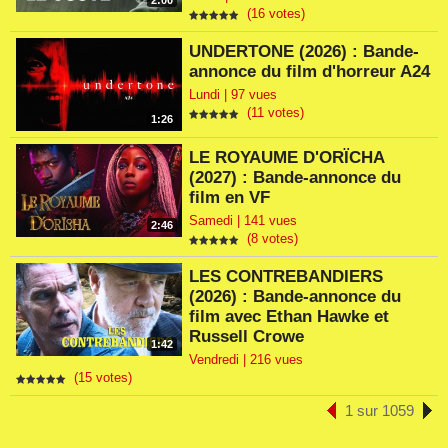
2:00
(16 votes)
UNDERTONE (2026) : Bande-
annonce du film d'horreur A24
Lundi | 97 vues
(11 votes)
1:26
LE ROYAUME D'ORÏCHA
(2027) : Bande-annonce du
film en VF
Samedi | 141 vues
2:46
(8 votes)
LES CONTREBANDIERS
(2026) : Bande-annonce du
film avec Ethan Hawke et
Russell Crowe
1:42
Vendredi | 216 vues
(15 votes)
1 sur 1059