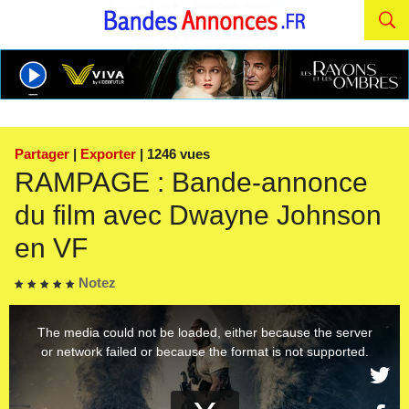
Partager
|
Exporter
| 1246 vues
RAMPAGE : Bande-annonce
du film avec Dwayne Johnson
en VF
Notez