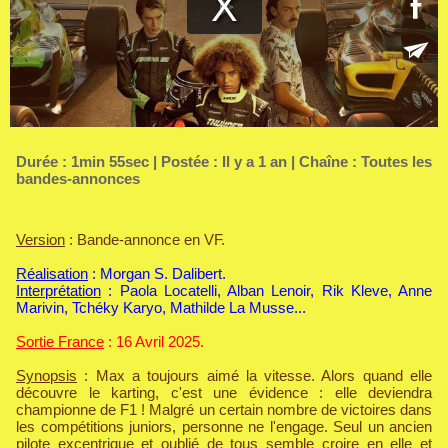
Durée : 1min 55sec | Postée : Il y a 1 an | Chaîne :
Toutes les
bandes-annonces
Version
: Bande-annonce en VF.
Réalisation
: Morgan S. Dalibert.
Interprétation
: Paola Locatelli, Alban Lenoir, Rik Kleve, Anne
Marivin, Tchéky Karyo, Mathilde La Musse...
Sortie France
: 16 Avril 2025.
Synopsis
: Max a toujours aimé la vitesse. Alors quand elle
découvre le karting, c'est une évidence : elle deviendra
championne de F1 ! Malgré un certain nombre de victoires dans
les compétitions juniors, personne ne l'engage. Seul un ancien
pilote excentrique et oublié de tous semble croire en elle et