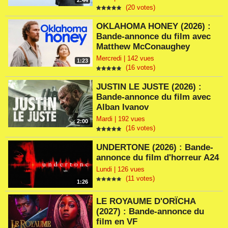
2:44
(20 votes)
OKLAHOMA HONEY (2026) :
Bande-annonce du film avec
Matthew McConaughey
Mercredi | 142 vues
1:23
(16 votes)
JUSTIN LE JUSTE (2026) :
Bande-annonce du film avec
Alban Ivanov
Mardi | 192 vues
2:00
(16 votes)
UNDERTONE (2026) : Bande-
annonce du film d'horreur A24
Lundi | 126 vues
(11 votes)
1:26
LE ROYAUME D'ORÏCHA
(2027) : Bande-annonce du
film en VF