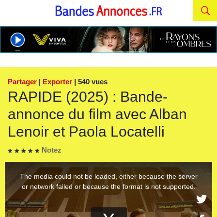
Partager
|
Exporter
| 540 vues
RAPIDE (2025) : Bande-
annonce du film avec Alban
Lenoir et Paola Locatelli
Notez