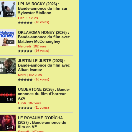
I PLAY ROCKY (2026) :
Bande-annonce du film sur
Sylvester Stallone
2:44
Hier | 57 vues
(18 votes)
OKLAHOMA HONEY (2026) :
Bande-annonce du film avec
Matthew McConaughey
1:23
Mercredi | 102 vues
(16 votes)
JUSTIN LE JUSTE (2026) :
Bande-annonce du film avec
Alban Ivanov
2:00
Mardi | 152 vues
(16 votes)
UNDERTONE (2026) : Bande-
annonce du film d'horreur
A24
1:26
Lundi | 107 vues
(11 votes)
LE ROYAUME D'ORÏCHA
(2027) : Bande-annonce du
film en VF
2:46
Samedi | 147 vues