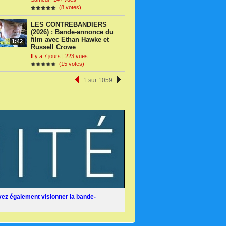
(8 votes)
LES CONTREBANDIERS
(2026) : Bande-annonce du
film avec Ethan Hawke et
1:42
Russell Crowe
Il y a 7 jours | 223 vues
(15 votes)
1 sur 1059
ez également visionner la bande-