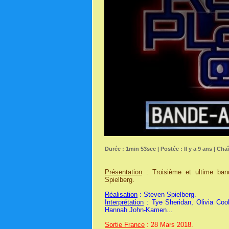
Durée : 1min 53sec | Postée : Il y a 9 ans | Cha
Présentation
: Troisième et ultime ban
Spielberg.
Réalisation
: Steven Spielberg.
Interprétation
: Tye Sheridan, Olivia Coo
Hannah John-Kamen...
Sortie France
: 28 Mars 2018.