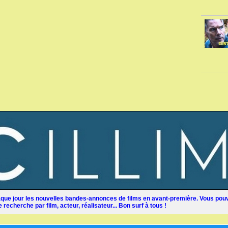
ue jour les nouvelles bandes-annonces de films en avant-première. Vous pouv
recherche par film, acteur, réalisateur... Bon surf à tous !