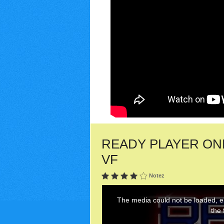
READY PLAYER ONE : 
VF
Notez