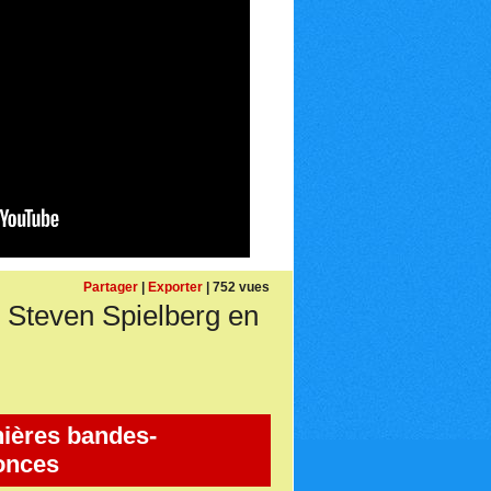
Partager
|
Exporter
| 752 vues
Steven Spielberg en
ières bandes-
onces