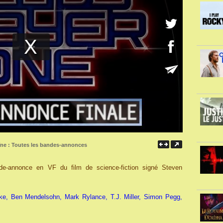
îne :
Toutes les bandes-annonces
de-annonce en VF du film de science-fiction signé Steven
ke, Ben Mendelsohn, Mark Rylance, T.J. Miller, Simon Pegg,