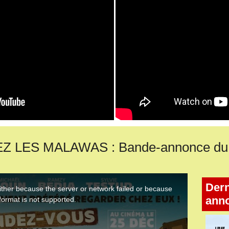
LES MALAWAS : Bande-annonce du f
Dern
ann