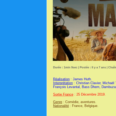
Durée : 1min 9sec | Postée : Il y a 7 ans | Chaî
Réalisation
: James Huth.
Interprétation
: Christian Clavier, Michaë
François Levantal, Bass Dhem, Dambuza
Sortie France
: 25 Décembre 2019.
Genre
: Comédie, aventures.
Nationalité
: France, Belgique.