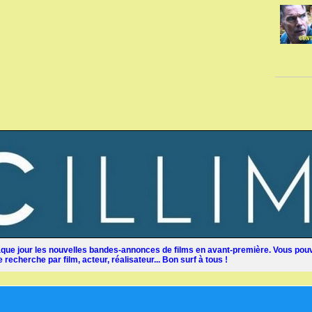
ue jour les nouvelles bandes-annonces de films en avant-première. Vous pouv
recherche par film, acteur, réalisateur... Bon surf à tous !