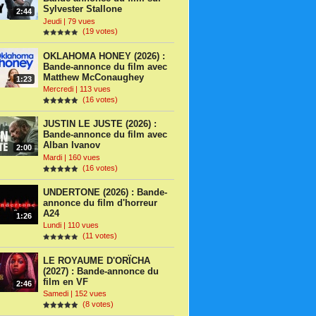
Sylvester Stallone
2:44
Jeudi | 79 vues
(19 votes)
OKLAHOMA HONEY (2026) :
Bande-annonce du film avec
Matthew McConaughey
1:23
Mercredi | 113 vues
(16 votes)
JUSTIN LE JUSTE (2026) :
Bande-annonce du film avec
Alban Ivanov
2:00
Mardi | 160 vues
(16 votes)
UNDERTONE (2026) : Bande-
annonce du film d'horreur
A24
1:26
Lundi | 110 vues
(11 votes)
LE ROYAUME D'ORÏCHA
(2027) : Bande-annonce du
film en VF
2:46
Samedi | 152 vues
(8 votes)