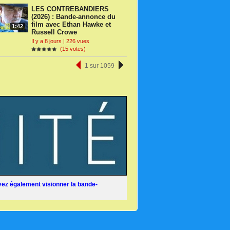
LES CONTREBANDIERS
(2026) : Bande-annonce du
film avec Ethan Hawke et
1:42
Russell Crowe
Il y a 8 jours | 226 vues
(15 votes)
1 sur 1059
ez également visionner la bande-