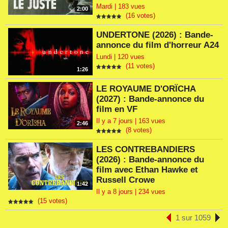
Mardi | 183 vues
2:00
(16 votes)
UNDERTONE (2026) : Bande-
annonce du film d'horreur A24
Lundi | 120 vues
(11 votes)
1:26
LE ROYAUME D'ORÏCHA
(2027) : Bande-annonce du
film en VF
Il y a 7 jours | 163 vues
2:46
(8 votes)
LES CONTREBANDIERS
(2026) : Bande-annonce du
film avec Ethan Hawke et
Russell Crowe
1:42
Il y a 8 jours | 234 vues
(15 votes)
1 sur 1059