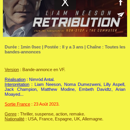
Durée : 1min 0sec | Postée : Il y a 3 ans | Chaîne :
Toutes les
bandes-annonces
Version
: Bande-annonce en VF.
Réalisation
: Nimród Antal.
Interprétation
: Liam Neeson, Noma Dumezweni, Lilly Aspell,
Jack Champion, Matthew Modine, Embeth Davidtz, Arian
Moayed...
Sortie France
: 23 Août 2023.
Genre
: Thriller, suspense, action, remake.
Nationalité
: USA, France, Espagne, UK, Allemagne.