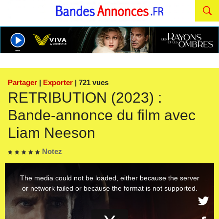
Partager
|
Exporter
| 721 vues
RETRIBUTION (2023) :
Bande-annonce du film avec
Liam Neeson
Notez