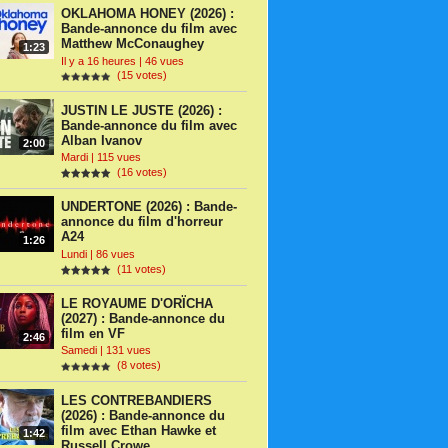
OKLAHOMA HONEY (2026) :
Bande-annonce du film avec
Matthew McConaughey
1:23
Il y a 16 heures | 46 vues
(15 votes)
JUSTIN LE JUSTE (2026) :
Bande-annonce du film avec
Alban Ivanov
2:00
Mardi | 115 vues
(16 votes)
UNDERTONE (2026) : Bande-
annonce du film d'horreur
A24
1:26
Lundi | 86 vues
(11 votes)
LE ROYAUME D'ORÏCHA
(2027) : Bande-annonce du
film en VF
2:46
Samedi | 131 vues
(8 votes)
LES CONTREBANDIERS
(2026) : Bande-annonce du
film avec Ethan Hawke et
1:42
Russell Crowe