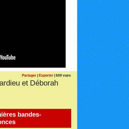
Partager
|
Exporter
| 609 vues
ardieu et Déborah
ières bandes-
onces