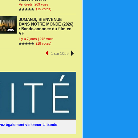
Vendredi | 209 vues
(15 votes)
JUMANJI, BIENVENUE
DANS NOTRE MONDE (2026)
: Bande-annonce du film en
3:05
VF
Il y a 7 jours | 275 vues
(18 votes)
1 sur 1059
ez également visionner la bande-