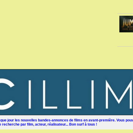
ue jour les nouvelles bandes-annonces de films en avant-première. Vous pouv
recherche par film, acteur, réalisateur... Bon surf à tous !