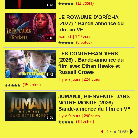
(11 votes)
1:26
LE ROYAUME D'ORÏCHA
(2027) : Bande-annonce du
film en VF
Samedi | 149 vues
2:46
(8 votes)
LES CONTREBANDIERS
(2026) : Bande-annonce du
film avec Ethan Hawke et
Russell Crowe
1:42
Il y a 7 jours | 224 vues
(15 votes)
JUMANJI, BIENVENUE DANS
NOTRE MONDE (2026) :
Bande-annonce du film en VF
Il y a 9 jours | 290 vues
3:05
(18 votes)
1 sur 1059