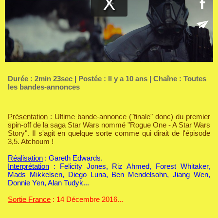
Durée : 2min 23sec | Postée : Il y a 10 ans | Chaîne :
Toutes
les bandes-annonces
Présentation
: Ultime bande-annonce ("finale" donc) du premier
spin-off de la saga Star Wars nommé "Rogue One - A Star Wars
Story". Il s'agit en quelque sorte comme qui dirait de l'épisode
3,5. Atchoum !
Réalisation
: Gareth Edwards.
Interprétation
: Felicity Jones, Riz Ahmed, Forest Whitaker,
Mads Mikkelsen, Diego Luna, Ben Mendelsohn, Jiang Wen,
Donnie Yen, Alan Tudyk...
Sortie France
: 14 Décembre 2016...