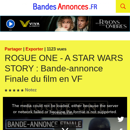
Partager
|
Exporter
| 1123 vues
ROGUE ONE - A STAR WARS
STORY : Bande-annonce
Finale du film en VF
Notez