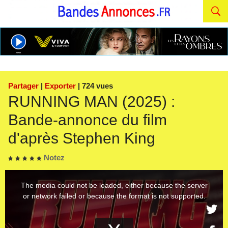
Partager
|
Exporter
| 724 vues
RUNNING MAN (2025) :
Bande-annonce du film
d'après Stephen King
Notez