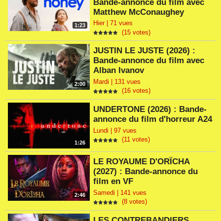
Bande-annonce du film avec
Matthew McConaughey
Hier | 71 vues
1:23
(15 votes)
JUSTIN LE JUSTE (2026) :
Bande-annonce du film avec
Alban Ivanov
Mardi | 131 vues
2:00
(16 votes)
UNDERTONE (2026) : Bande-
annonce du film d'horreur A24
Lundi | 97 vues
(11 votes)
1:26
LE ROYAUME D'ORÏCHA
(2027) : Bande-annonce du
film en VF
Samedi | 141 vues
2:46
(8 votes)
LES CONTREBANDIERS