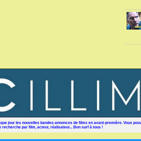
ue jour les nouvelles bandes-annonces de films en avant-première. Vous pouv
recherche par film, acteur, réalisateur... Bon surf à tous !