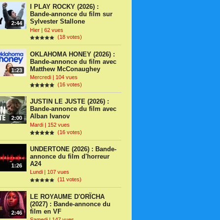
I PLAY ROCKY (2026) :
Bande-annonce du film sur
Sylvester Stallone
2:44
Hier | 62 vues
(18 votes)
OKLAHOMA HONEY (2026) :
Bande-annonce du film avec
Matthew McConaughey
1:23
Mercredi | 104 vues
(16 votes)
JUSTIN LE JUSTE (2026) :
Bande-annonce du film avec
Alban Ivanov
2:00
Mardi | 152 vues
(16 votes)
UNDERTONE (2026) : Bande-
annonce du film d'horreur
A24
1:26
Lundi | 107 vues
(11 votes)
LE ROYAUME D'ORÏCHA
(2027) : Bande-annonce du
film en VF
2:46
Samedi | 147 vues