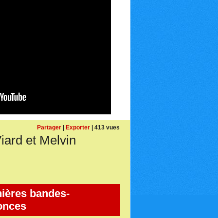
Partager
|
Exporter
| 413 vues
ard et Melvin
ières bandes-
onces