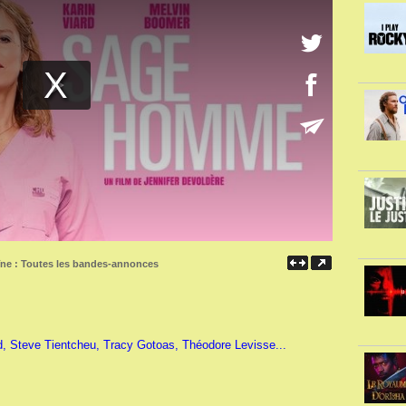
îne :
Toutes les bandes-annonces
d, Steve Tientcheu, Tracy Gotoas, Théodore Levisse...