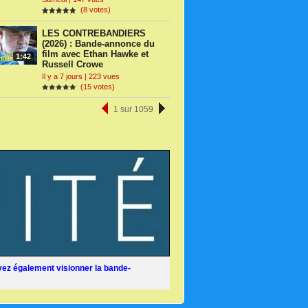
(8 votes)
LES CONTREBANDIERS
(2026) : Bande-annonce du
film avec Ethan Hawke et
1:42
Russell Crowe
Il y a 7 jours | 223 vues
(15 votes)
1 sur 1059
ez également visionner la bande-