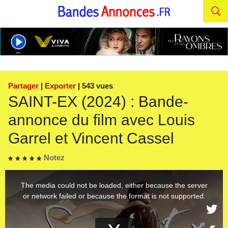
Partager
|
Exporter
| 543 vues
SAINT-EX (2024) : Bande-
annonce du film avec Louis
Garrel et Vincent Cassel
Notez