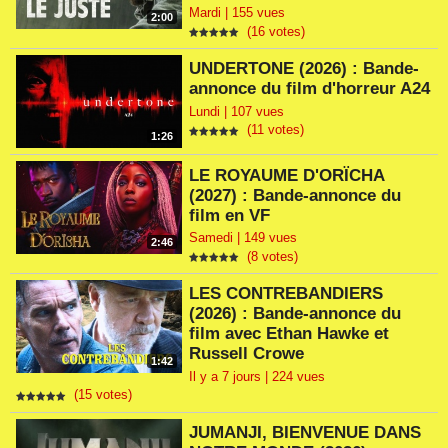
Mardi | 155 vues
2:00
(16 votes)
UNDERTONE (2026) : Bande-
annonce du film d'horreur A24
Lundi | 107 vues
(11 votes)
1:26
LE ROYAUME D'ORÏCHA
(2027) : Bande-annonce du
film en VF
Samedi | 149 vues
2:46
(8 votes)
LES CONTREBANDIERS
(2026) : Bande-annonce du
film avec Ethan Hawke et
Russell Crowe
1:42
Il y a 7 jours | 224 vues
(15 votes)
JUMANJI, BIENVENUE DANS