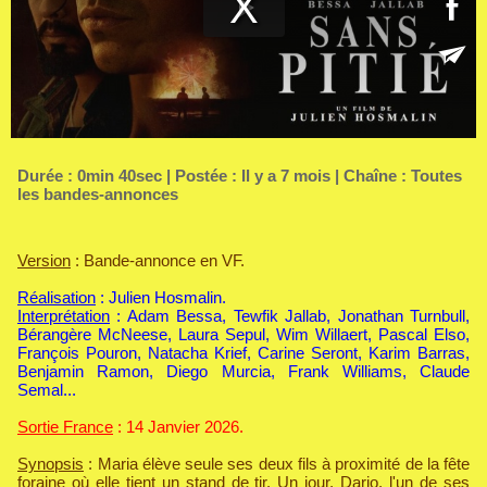
Durée : 0min 40sec | Postée : Il y a 7 mois | Chaîne :
Toutes
les bandes-annonces
Version
: Bande-annonce en VF.
Réalisation
: Julien Hosmalin.
Interprétation
: Adam Bessa, Tewfik Jallab, Jonathan Turnbull,
Bérangère McNeese, Laura Sepul, Wim Willaert, Pascal Elso,
François Pouron, Natacha Krief, Carine Seront, Karim Barras,
Benjamin Ramon, Diego Murcia, Frank Williams, Claude
Semal...
Sortie France
: 14 Janvier 2026.
Synopsis
: Maria élève seule ses deux fils à proximité de la fête
foraine où elle tient un stand de tir. Un jour, Dario, l'un de ses