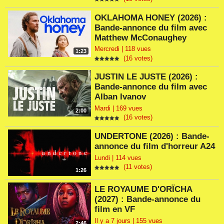
OKLAHOMA HONEY (2026) :
Bande-annonce du film avec
Matthew McConaughey
Mercredi | 118 vues
1:23
(16 votes)
JUSTIN LE JUSTE (2026) :
Bande-annonce du film avec
Alban Ivanov
Mardi | 169 vues
2:00
(16 votes)
UNDERTONE (2026) : Bande-
annonce du film d'horreur A24
Lundi | 114 vues
(11 votes)
1:26
LE ROYAUME D'ORÏCHA
(2027) : Bande-annonce du
film en VF
Il y a 7 jours | 155 vues
2:46