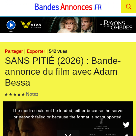
Partager
|
Exporter
| 542 vues
SANS PITIÉ (2026) : Bande-
annonce du film avec Adam
Bessa
Notez