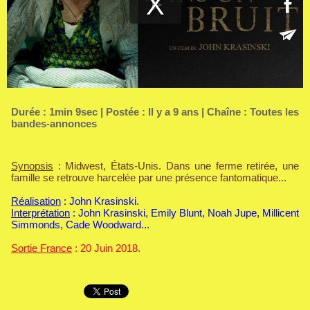
Durée : 1min 9sec | Postée : Il y a 9 ans | Chaîne :
Toutes les
bandes-annonces
Synopsis
: Midwest, États-Unis. Dans une ferme retirée, une
famille se retrouve harcelée par une présence fantomatique...
Réalisation
: John Krasinski.
Interprétation
: John Krasinski, Emily Blunt, Noah Jupe, Millicent
Simmonds, Cade Woodward...
Sortie France
: 20 Juin 2018.