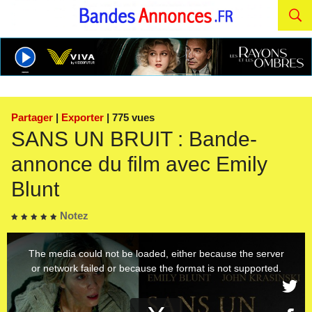
Partager
|
Exporter
| 775 vues
SANS UN BRUIT : Bande-
annonce du film avec Emily
Blunt
Notez