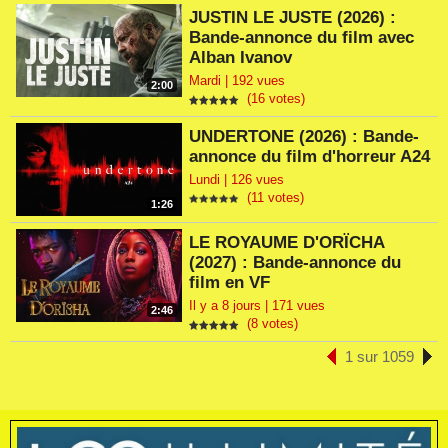
JUSTIN LE JUSTE (2026) :
Bande-annonce du film avec
Alban Ivanov
Mardi | 192 vues
2:00
(16 votes)
UNDERTONE (2026) : Bande-
annonce du film d'horreur A24
Lundi | 126 vues
(11 votes)
1:26
LE ROYAUME D'ORÏCHA
(2027) : Bande-annonce du
film en VF
Il y a 8 jours | 171 vues
2:46
(8 votes)
1 sur 1059