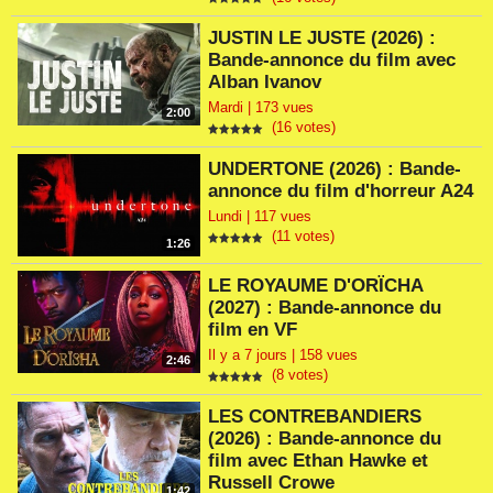
JUSTIN LE JUSTE (2026) :
Bande-annonce du film avec
Alban Ivanov
Mardi | 173 vues
2:00
(16 votes)
UNDERTONE (2026) : Bande-
annonce du film d'horreur A24
Lundi | 117 vues
(11 votes)
1:26
LE ROYAUME D'ORÏCHA
(2027) : Bande-annonce du
film en VF
Il y a 7 jours | 158 vues
2:46
(8 votes)
LES CONTREBANDIERS
(2026) : Bande-annonce du
film avec Ethan Hawke et
Russell Crowe
1:42