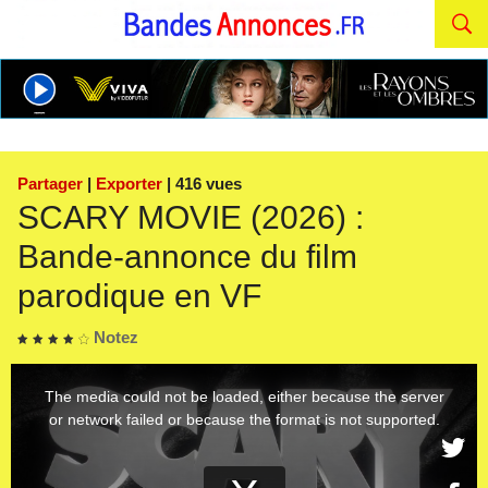
Partager
|
Exporter
| 416 vues
SCARY MOVIE (2026) :
Bande-annonce du film
parodique en VF
Notez