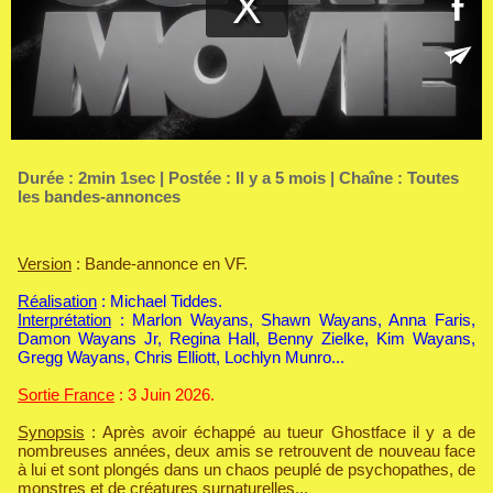
Durée : 2min 1sec | Postée : Il y a 5 mois | Chaîne :
Toutes
les bandes-annonces
Version
: Bande-annonce en VF.
Réalisation
: Michael Tiddes.
Interprétation
: Marlon Wayans, Shawn Wayans, Anna Faris,
Damon Wayans Jr, Regina Hall, Benny Zielke, Kim Wayans,
Gregg Wayans, Chris Elliott, Lochlyn Munro...
Sortie France
: 3 Juin 2026.
Synopsis
: Après avoir échappé au tueur Ghostface il y a de
nombreuses années, deux amis se retrouvent de nouveau face
à lui et sont plongés dans un chaos peuplé de psychopathes, de
monstres et de créatures surnaturelles...