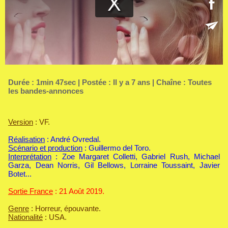
Durée : 1min 47sec | Postée : Il y a 7 ans | Chaîne :
Toutes
les bandes-annonces
Version
: VF.
Réalisation
: André Ovredal.
Scénario et production
: Guillermo del Toro.
Interprétation
: Zoe Margaret Colletti, Gabriel Rush, Michael
Garza, Dean Norris, Gil Bellows, Lorraine Toussaint, Javier
Botet...
Sortie France
: 21 Août 2019.
Genre
: Horreur, épouvante.
Nationalité
: USA.