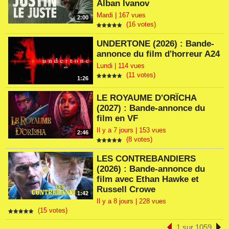
Alban Ivanov
Mardi | 167 vues
2:00
(16 votes)
UNDERTONE (2026) : Bande-
annonce du film d'horreur A24
Lundi | 114 vues
(11 votes)
1:26
LE ROYAUME D'ORÏCHA
(2027) : Bande-annonce du
film en VF
Il y a 7 jours | 153 vues
2:46
(8 votes)
LES CONTREBANDIERS
(2026) : Bande-annonce du
film avec Ethan Hawke et
Russell Crowe
1:42
Il y a 8 jours | 228 vues
(15 votes)
1 sur 1059