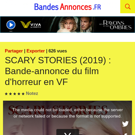
Partager
|
Exporter
| 626 vues
SCARY STORIES (2019) :
Bande-annonce du film
d'horreur en VF
Notez