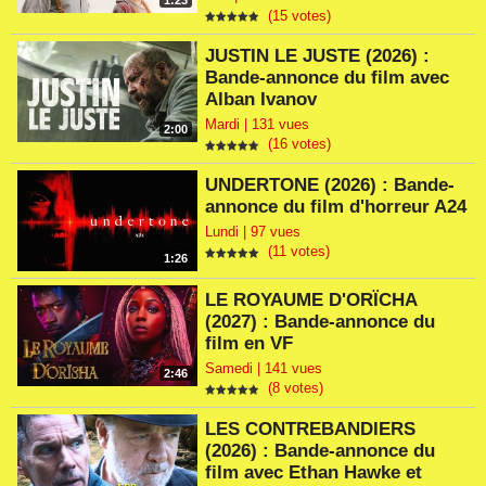
1:23
(15 votes)
JUSTIN LE JUSTE (2026) :
Bande-annonce du film avec
Alban Ivanov
Mardi | 131 vues
2:00
(16 votes)
UNDERTONE (2026) : Bande-
annonce du film d'horreur A24
Lundi | 97 vues
(11 votes)
1:26
LE ROYAUME D'ORÏCHA
(2027) : Bande-annonce du
film en VF
Samedi | 141 vues
2:46
(8 votes)
LES CONTREBANDIERS
(2026) : Bande-annonce du
film avec Ethan Hawke et