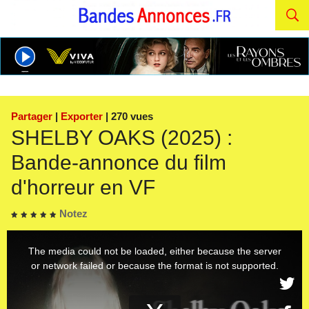
Partager
|
Exporter
| 270 vues
SHELBY OAKS (2025) :
Bande-annonce du film
d'horreur en VF
Notez