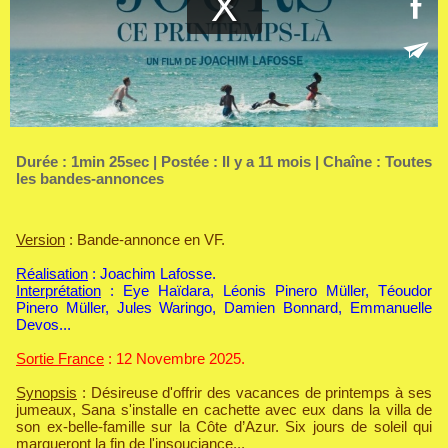
Durée : 1min 25sec | Postée : Il y a 11 mois | Chaîne :
Toutes
les bandes-annonces
Version
: Bande-annonce en VF.
Réalisation
: Joachim Lafosse.
Interprétation
: Eye Haïdara, Léonis Pinero Müller, Téoudor
Pinero Müller, Jules Waringo, Damien Bonnard, Emmanuelle
Devos...
Sortie France
: 12 Novembre 2025.
Synopsis
: Désireuse d'offrir des vacances de printemps à ses
jumeaux, Sana s'installe en cachette avec eux dans la villa de
son ex-belle-famille sur la Côte d’Azur. Six jours de soleil qui
marqueront la fin de l'insouciance...