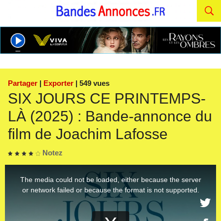
Partager
|
Exporter
| 549 vues
SIX JOURS CE PRINTEMPS-
LÀ (2025) : Bande-annonce du
film de Joachim Lafosse
Notez