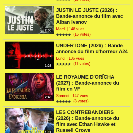
JUSTIN LE JUSTE (2026) :
Bande-annonce du film avec
Alban Ivanov
Mardi | 148 vues
2:00
(16 votes)
UNDERTONE (2026) : Bande-
annonce du film d'horreur A24
Lundi | 106 vues
(11 votes)
1:26
LE ROYAUME D'ORÏCHA
(2027) : Bande-annonce du
film en VF
Samedi | 147 vues
2:46
(8 votes)
LES CONTREBANDIERS
(2026) : Bande-annonce du
film avec Ethan Hawke et
Russell Crowe
1:42