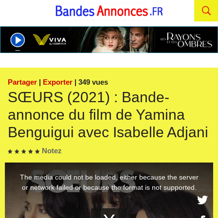
Partager
|
Exporter
| 349 vues
SŒURS (2021) : Bande-
annonce du film de Yamina
Benguigui avec Isabelle Adjani
Notez