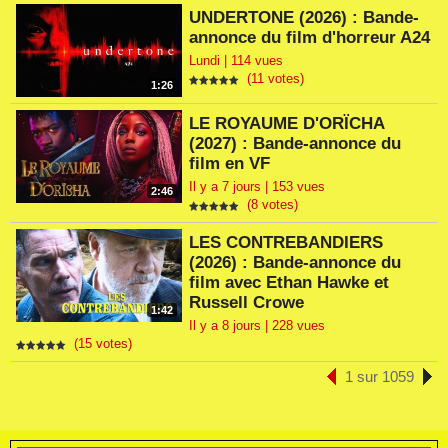
UNDERTONE (2026) : Bande-
annonce du film d'horreur A24
Lundi | 114 vues
(11 votes)
1:26
LE ROYAUME D'ORÏCHA
(2027) : Bande-annonce du
film en VF
Il y a 7 jours | 153 vues
2:46
(8 votes)
LES CONTREBANDIERS
(2026) : Bande-annonce du
film avec Ethan Hawke et
Russell Crowe
1:42
Il y a 8 jours | 228 vues
(15 votes)
1 sur 1059