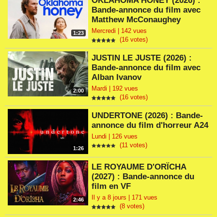
OKLAHOMA HONEY (2026) :
Bande-annonce du film avec
Matthew McConaughey
Mercredi | 142 vues
1:23
(16 votes)
JUSTIN LE JUSTE (2026) :
Bande-annonce du film avec
Alban Ivanov
Mardi | 192 vues
2:00
(16 votes)
UNDERTONE (2026) : Bande-
annonce du film d'horreur A24
Lundi | 126 vues
(11 votes)
1:26
LE ROYAUME D'ORÏCHA
(2027) : Bande-annonce du
film en VF
Il y a 8 jours | 171 vues
2:46
(8 votes)