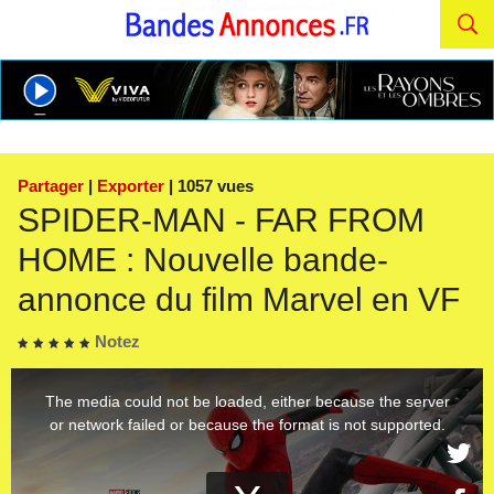
Partager
|
Exporter
| 1057 vues
SPIDER-MAN - FAR FROM
HOME : Nouvelle bande-
annonce du film Marvel en VF
Notez