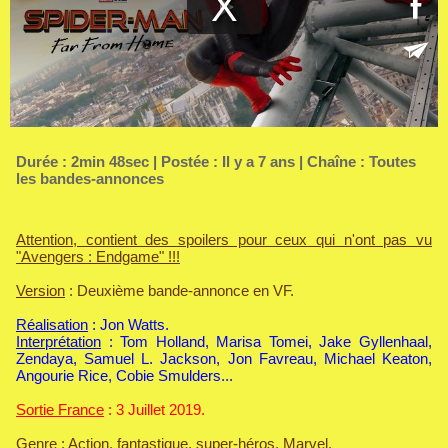
Durée : 2min 48sec | Postée : Il y a 7 ans | Chaîne :
Toutes
les bandes-annonces
Attention, contient des spoilers pour ceux qui n'ont pas vu
"Avengers : Endgame" !!!
Version
: Deuxième bande-annonce en VF.
Réalisation
: Jon Watts.
Interprétation
: Tom Holland, Marisa Tomei, Jake Gyllenhaal,
Zendaya, Samuel L. Jackson, Jon Favreau, Michael Keaton,
Angourie Rice, Cobie Smulders...
Sortie France
: 3 Juillet 2019.
Genre
: Action, fantastique, super-héros, Marvel.