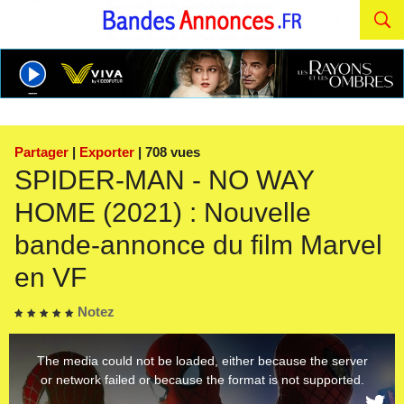
Partager
|
Exporter
| 708 vues
SPIDER-MAN - NO WAY
HOME (2021) : Nouvelle
bande-annonce du film Marvel
en VF
Notez