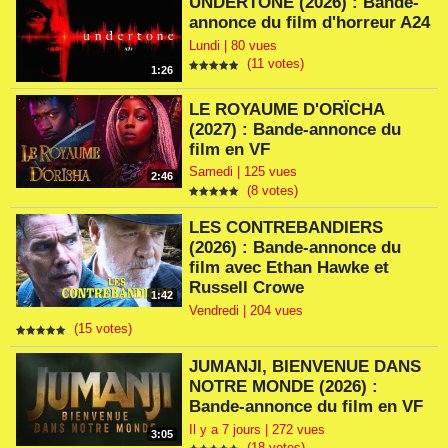
UNDERTONE (2026) : Bande-
annonce du film d'horreur A24
Lundi | 80 vues
(11 votes)
1:26
LE ROYAUME D'ORÏCHA
(2027) : Bande-annonce du
film en VF
Samedi | 125 vues
2:46
(8 votes)
LES CONTREBANDIERS
(2026) : Bande-annonce du
film avec Ethan Hawke et
Russell Crowe
1:42
Vendredi | 204 vues
(15 votes)
JUMANJI, BIENVENUE DANS
NOTRE MONDE (2026) :
Bande-annonce du film en VF
Il y a 7 jours | 272 vues
3:05
(18 votes)