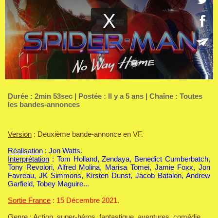
Durée : 2min 53sec | Postée : Il y a 5 ans | Chaîne :
Toutes
les bandes-annonces
Version
: Deuxième bande-annonce en VF.
Réalisation
: Jon Watts.
Interprétation
: Tom Holland, Zendaya, Benedict Cumberbatch,
Tony Revolori, Alfred Molina, Marisa Tomei, Jamie Foxx, Jon
Favreau, JK Simmons, Kirsten Dunst, Jacob Batalon, Andrew
Garfield, Tobey Maguire...
Sortie France
: 15 Décembre 2021.
Genre
: Action, super-héros, fantastique, aventures, comédie.