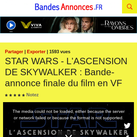
Partager
|
Exporter
| 1593 vues
STAR WARS - L'ASCENSION
DE SKYWALKER : Bande-
annonce finale du film en VF
Notez