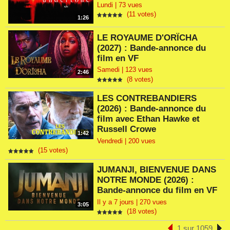
Lundi | 73 vues
(11 votes)
1:26
LE ROYAUME D'ORÏCHA
(2027) : Bande-annonce du
film en VF
Samedi | 123 vues
2:46
(8 votes)
LES CONTREBANDIERS
(2026) : Bande-annonce du
film avec Ethan Hawke et
Russell Crowe
1:42
Vendredi | 200 vues
(15 votes)
JUMANJI, BIENVENUE DANS
NOTRE MONDE (2026) :
Bande-annonce du film en VF
Il y a 7 jours | 270 vues
3:05
(18 votes)
1 sur 1059