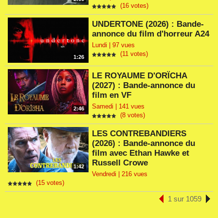
(16 votes)
UNDERTONE (2026) : Bande-
annonce du film d'horreur A24
Lundi | 97 vues
(11 votes)
1:26
LE ROYAUME D'ORÏCHA
(2027) : Bande-annonce du
film en VF
Samedi | 141 vues
2:46
(8 votes)
LES CONTREBANDIERS
(2026) : Bande-annonce du
film avec Ethan Hawke et
Russell Crowe
1:42
Vendredi | 216 vues
(15 votes)
1 sur 1059