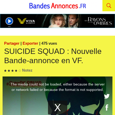
Partager
|
Exporter
| 475 vues
SUICIDE SQUAD : Nouvelle
Bande-annonce en VF.
Notez