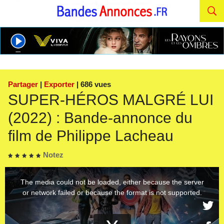
Partager
|
Exporter
| 686 vues
SUPER-HÉROS MALGRÉ LUI
(2022) : Bande-annonce du
film de Philippe Lacheau
Notez