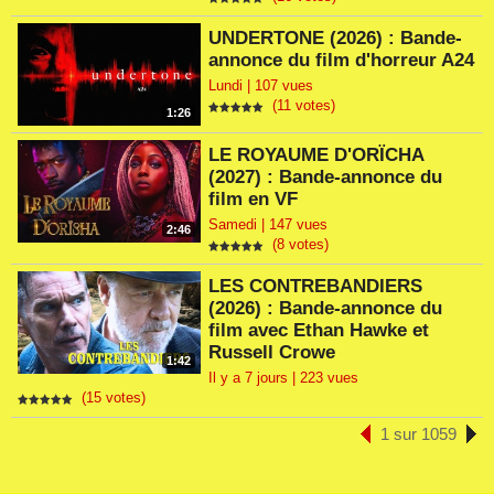
UNDERTONE (2026) : Bande-
annonce du film d'horreur A24
Lundi | 107 vues
(11 votes)
1:26
LE ROYAUME D'ORÏCHA
(2027) : Bande-annonce du
film en VF
Samedi | 147 vues
2:46
(8 votes)
LES CONTREBANDIERS
(2026) : Bande-annonce du
film avec Ethan Hawke et
Russell Crowe
1:42
Il y a 7 jours | 223 vues
(15 votes)
1 sur 1059