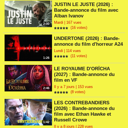
JUSTIN LE JUSTE (2026) :
Bande-annonce du film avec
Alban Ivanov
Mardi | 167 vues
2:00
(16 votes)
UNDERTONE (2026) : Bande-
annonce du film d'horreur A24
Lundi | 114 vues
(11 votes)
1:26
LE ROYAUME D'ORÏCHA
(2027) : Bande-annonce du
film en VF
Il y a 7 jours | 153 vues
2:46
(8 votes)
LES CONTREBANDIERS
(2026) : Bande-annonce du
film avec Ethan Hawke et
Russell Crowe
1:42
Il y a 8 jours | 228 vues