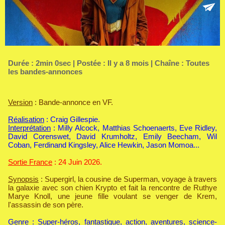
Durée : 2min 0sec | Postée : Il y a 8 mois | Chaîne :
Toutes
les bandes-annonces
Version
: Bande-annonce en VF.
Réalisation
: Craig Gillespie.
Interprétation
: Milly Alcock, Matthias Schoenaerts, Eve Ridley,
David Corenswet, David Krumholtz, Emily Beecham, Wil
Coban, Ferdinand Kingsley, Alice Hewkin, Jason Momoa...
Sortie France
: 24 Juin 2026.
Synopsis
: Supergirl, la cousine de Superman, voyage à travers
la galaxie avec son chien Krypto et fait la rencontre de Ruthye
Marye Knoll, une jeune fille voulant se venger de Krem,
l'assassin de son père.
Genre
: Super-héros, fantastique, action, aventures, science-