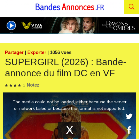
Partager
|
Exporter
| 1056 vues
SUPERGIRL (2026) : Bande-
annonce du film DC en VF
Notez