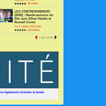
(8 votes)
LES CONTREBANDIERS
(2026) : Bande-annonce du
film avec Ethan Hawke et
1:42
Russell Crowe
Il y a 7 jours | 223 vues
(15 votes)
1 sur 1059
ez également visionner la bande-