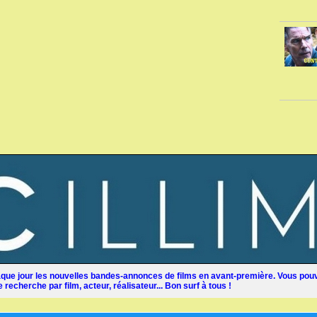
ue jour les nouvelles bandes-annonces de films en avant-première. Vous pouv
recherche par film, acteur, réalisateur... Bon surf à tous !