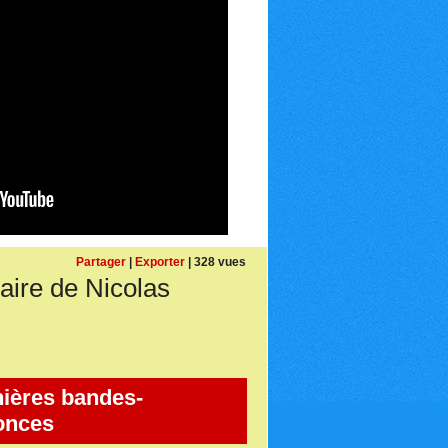
Partager
|
Exporter
| 328 vues
ire de Nicolas
ières bandes-
onces