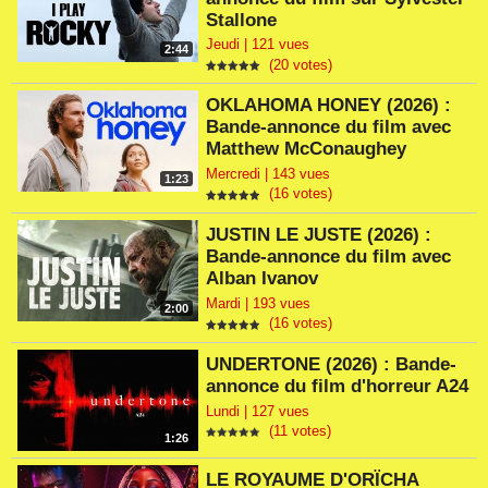
Stallone
Jeudi | 121 vues
2:44
(20 votes)
OKLAHOMA HONEY (2026) :
Bande-annonce du film avec
Matthew McConaughey
Mercredi | 143 vues
1:23
(16 votes)
JUSTIN LE JUSTE (2026) :
Bande-annonce du film avec
Alban Ivanov
Mardi | 193 vues
2:00
(16 votes)
UNDERTONE (2026) : Bande-
annonce du film d'horreur A24
Lundi | 127 vues
(11 votes)
1:26
LE ROYAUME D'ORÏCHA