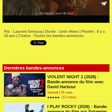
Par :
Laurent Sentucq
| Durée : 1min 44sec | Postée : Il y a
15 ans | Chaîne :
Toutes les bandes-annonces
Dernières bandes-annonces
VIOLENT NIGHT 2 (2026) :
Bande-annonce du film avec
David Harbour
Samedi | 25 vues
2:26
(12 votes)
I PLAY ROCKY (2026) : Bande-
annonce du film sur Sylvester