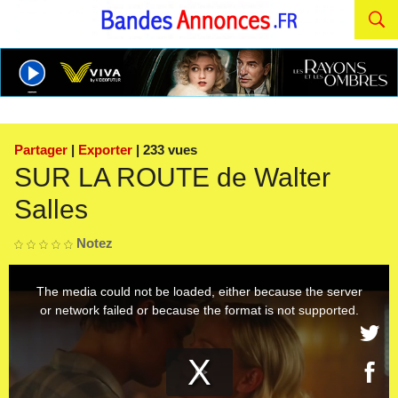
Partager
|
Exporter
| 233 vues
SUR LA ROUTE de Walter
Salles
Notez