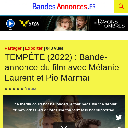
Partager
|
Exporter
| 843 vues
TEMPÊTE (2022) : Bande-
annonce du film avec Mélanie
Laurent et Pio Marmaï
Notez