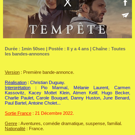
Durée : 1min 50sec | Postée : Il y a 4 ans | Chaîne :
Toutes
les bandes-annonces
Version
: Première bande-annonce.
Réalisation
: Christian Duguay.
Interprétation
: Pio Marmaï, Mélanie Laurent, Carmen
Kassovitz, Kacey Mottet Klein, Atmen Kelif, Hugo Becker,
Charlie Paulet, Carole Bouquet, Danny Huston, June Benard,
Paul Bartel, Antoine Cholet...
Sortie France
: 21 Décembre 2022.
Genre
: Aventures, comédie dramatique, suspense, familial.
Nationalité
: France.