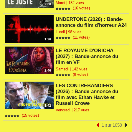
Mardi | 132 vues
2:00
(16 votes)
UNDERTONE (2026) : Bande-
annonce du film d'horreur A24
Lundi | 98 vues
(11 votes)
1:26
LE ROYAUME D'ORÏCHA
(2027) : Bande-annonce du
film en VF
Samedi | 142 vues
2:46
(8 votes)
LES CONTREBANDIERS
(2026) : Bande-annonce du
film avec Ethan Hawke et
Russell Crowe
1:42
Vendredi | 217 vues
(15 votes)
1 sur 1059